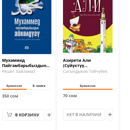
Мухаммед
Азирети Али
Пайгамбарыбыздын
(Сүйүктүү
айкөлдүгү (саллаллаху
Пайгамбарыбыздын
Решит Хайламаз
Сагындыков Тойчубек
алейхи васс…
достору 4)
Бумажная
Э. книга
Бумажная
70 сом
350 сом
НЕТ В НАЛИЧИИ
В КОРЗИНУ