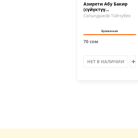
Азирети Абу Бакир
(сүйүктүү
Пайгамбарыбыздын
Сагындыков Тойчубек
достору 1)
Бумажная
70 сом
НЕТ В НАЛИЧИИ