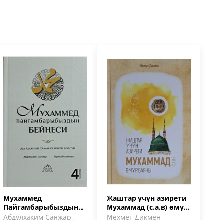
Мухаммед
Жаштар үчүн азирети
Пайгамбарыбыздын
Мухаммад (с.а.в) өмүр
(с.а.в) бейнеси
баяны
Абдулхаким Санжар ,
Мехмет Дикмен