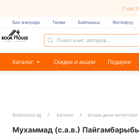
У нас 
Биз жөнүндө
Төлөм
Байланыш
Жеткирүү
Каталог
Скидки и акции
Подарки
BookHouse.kg
Каталог
Ислам дини китептери
Мухаммад (с.а.в.) Пайгамбарыб