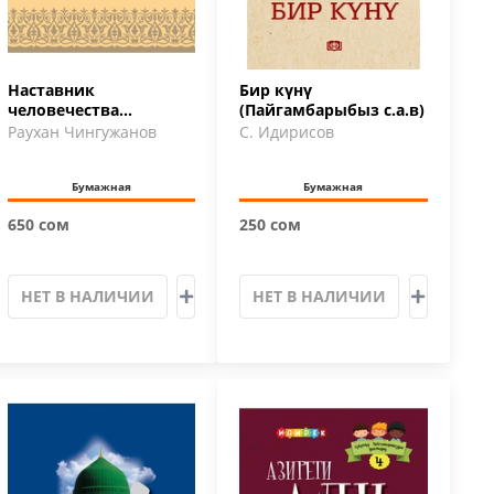
Наставник
Бир күнү
человечества
(Пайгамбарыбыз с.а.в)
МУХАММАД да
Раухан Чингужанов
С. Идирисов
благословит его Аллах
и …
Бумажная
Бумажная
650 сом
250 сом
НЕТ В НАЛИЧИИ
НЕТ В НАЛИЧИИ