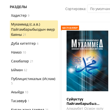
РАЗДЕЛЫ
Сортировка:
Хадистер
9
Мухаммад (с.а.в.)
БЕСТСЕЛЛЕР
Пайгамбарыбыздын өмүр
баяны
21
Дуба китептер
6
Намаз
10
Сахабалар
21
Ыйман
62
Публицистикалык (Ислам)
5
Акыйда
10
Сүйүктүү
Тасаввуф
1
Пайгамбарыбыз
Мухаммед (сав) өмүр
Алмамбет Осмон уулу
Куран жана тажвид
21