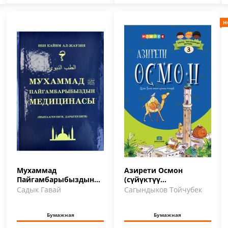
Н
Мухаммад
Азирети Осмон
Пайгамбарыбыздын
(сүйүктүү
медицинасы
Пайгамбарыбыздын
Садык Гавай
Сагындыков Тойчубек
достору 3)
Бумажная
Бумажная