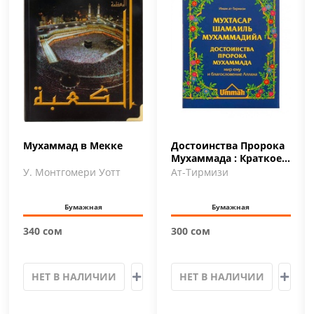
Мухаммад в Мекке
Достоинства Пророка
Мухаммада : Краткое
изложение сборника
У. Монтгомери Уотт
Ат-Тирмизи
…
Бумажная
Бумажная
340 сом
300 сом
НЕТ В НАЛИЧИИ
НЕТ В НАЛИЧИИ