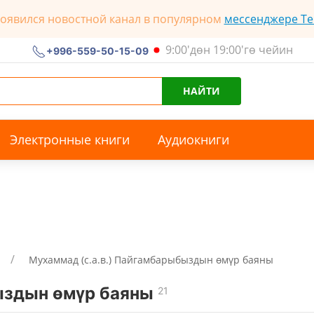
появился новостной канал в популярном
мессенджере Te
9:00'дөн 19:00'гө чейин
+996-559-50-15-09
НАЙТИ
Электронные книги
Аудиокниги
Мухаммад (с.а.в.) Пайгамбарыбыздын өмүр баяны
ыздын өмүр баяны
21