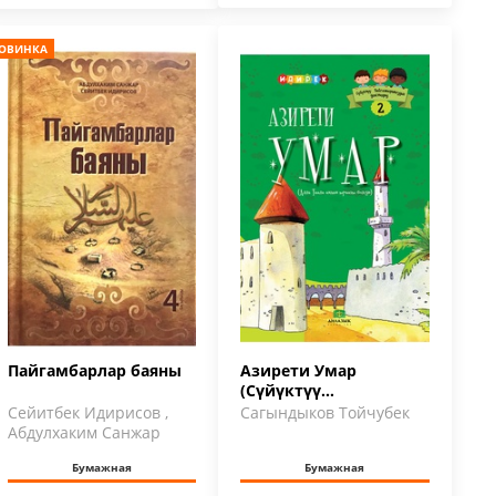
ОВИНКА
Пайгамбарлар баяны
Азирети Умар
(Сүйүктүү
Пайгамбарыбыздын
Сейитбек Идирисов ,
Сагындыков Тойчубек
достору 2)
Абдулхаким Санжар
Бумажная
Бумажная