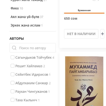
баяны
Фикх
10
Бумажная
Аял жана үй-бүлө
37
650 сом
Эркек жана ислам
1
НЕТ В НАЛИЧИИ
АВТОРЫ
Сагындыков Тойчубек
4
Решит Хайламаз
2
Сейитбек Идирисов
1
Абдулхаким Санжар
2
Раухан Чингужанов
1
Таха Кылынч
1