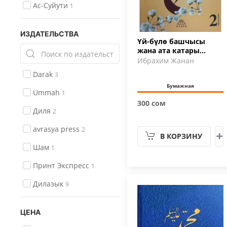
Ас-Суйути
1
ИЗДАТЕЛЬСТВА
Үй-бүлө башчысы
жана ата катары
Мухаммед
Ибрахим Жанан
Пайгамбарыбыз (с.а…
Darak
3
Бумажная
Ummah
1
300 сом
Диля
2
avrasya press
2
В КОРЗИНУ
Шам
1
Принт Экспресс
1
Дилазык
9
ЦЕНА