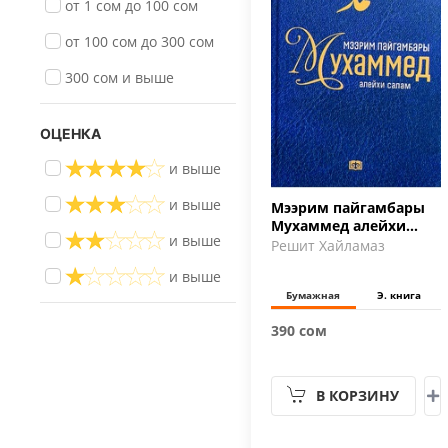
от 1 сом до 100 сом
от 100 сом до 300 сом
300 сом и выше
ОЦЕНКА
и выше
и выше
Мээрим пайгамбары
Мухаммед алейхи
и выше
салам
Решит Хайламаз
и выше
Бумажная
Э. книга
390 сом
В КОРЗИНУ