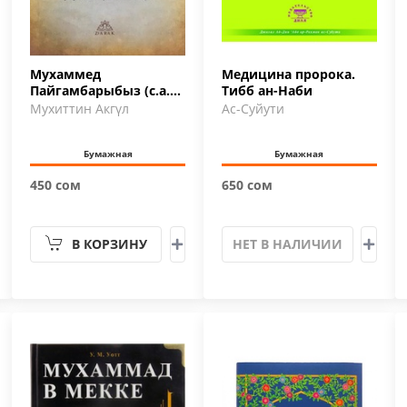
Мухаммед
Медицина пророка.
Пайгамбарыбыз (с.а.в)
Тибб ан-Наби
тууралуу 100 суроо
Мухиттин Акгүл
Ас-Суйути
Бумажная
Бумажная
450 сом
650 сом
В КОРЗИНУ
НЕТ В НАЛИЧИИ