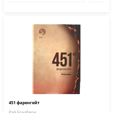
451 фаренгейт
Рэй Брэдбери