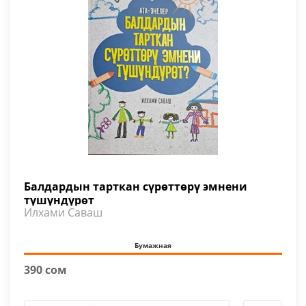
Балдардын тарткан сүрөттөрү эмнени
түшүндүрөт
Илхами Саваш
Бумажная
390 сом