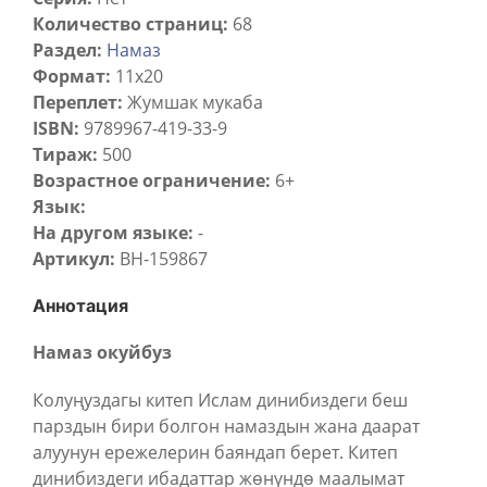
Количество страниц:
68
Раздел:
Намаз
Формат:
11x20
Переплет:
Жумшак мукаба
ISBN:
9789967-419-33-9
Тираж:
500
Возрастное ограничение:
6+
Язык:
На другом языке:
-
Артикул:
BH-159867
Аннотация
Намаз окуйбуз
Колуңуздагы китеп Ислам динибиздеги беш
парздын бири болгон намаздын жана даарат
алуунун ережелерин баяндап берет. Китеп
динибиздеги ибадаттар жөнүндө маалымат