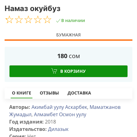
Намаз окуйбуз
☆
★
☆
★
☆
★
☆
★
☆
★
В наличии
БУМАЖНАЯ
180
сом
В КОРЗИНУ
О КНИГЕ
ОТЗЫВЫ
ДОСТАВКА
Авторы:
Акимбай уулу Аскарбек
,
Маматжанов
Жумадыл
,
Алмамбет Осмон уулу
Год издания:
2018
Издательство:
Дилазык
Серия:
Нет