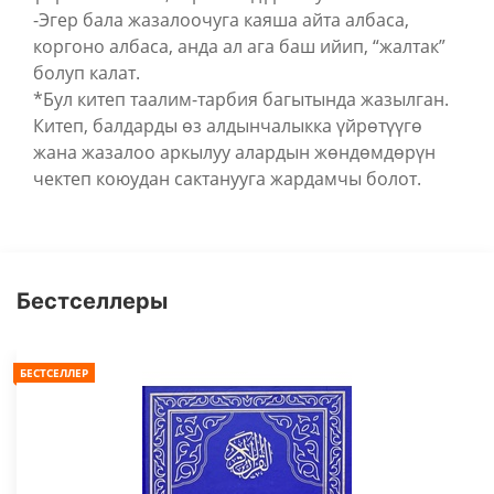
-Эгер бала жазалоочуга каяша айта албаса,
коргоно албаса, анда ал ага баш ийип, “жалтак”
болуп калат.
*Бул китеп таалим-тарбия багытында жазылган.
Китеп, балдарды өз алдынчалыкка үйрөтүүгө
жана жазалоо аркылуу алардын жөндөмдөрүн
чектеп коюудан сактанууга жардамчы болот.
Бестселлеры
БЕСТСЕЛЛЕР