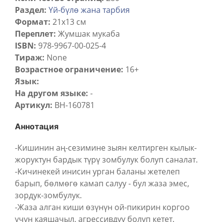
Раздел:
Үй-бүлө жана тарбия
Формат:
21x13 см
Переплет:
Жумшак мукаба
ISBN:
978-9967-00-025-4
Тираж:
None
Возрастное ограничение:
16+
Язык:
На другом языке:
-
Артикул:
BH-160781
Аннотация
-Кишинин аң-сезимине зыян келтирген кылык-
жоруктун бардык түрү зомбулук болуп саналат.
-Кичинекей инисин урган баланы жетелеп
барып, бөлмөгө камап салуу - бул жаза эмес,
зордук-зомбулук.
-Жаза алган киши өзүнүн ой-пикирин коргоо
үчүн каяшачыл, агрессивдүү болуп кетет.