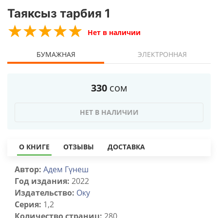
Таяксыз тарбия 1
☆
★
☆
★
☆
★
☆
★
☆
★
Нет в наличии
БУМАЖНАЯ
ЭЛЕКТРОННАЯ
330
сом
НЕТ В НАЛИЧИИ
О КНИГЕ
ОТЗЫВЫ
ДОСТАВКА
Автор:
Адем Гүнеш
Год издания:
2022
Издательство:
Оку
Серия:
1,2
Количество страниц:
280