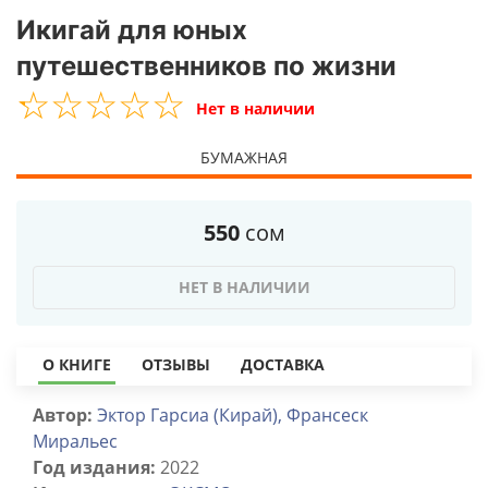
Икигай для юных
путешественников по жизни
☆
★
☆
★
☆
★
☆
★
☆
★
Нет в наличии
БУМАЖНАЯ
550
сом
НЕТ В НАЛИЧИИ
О КНИГЕ
ОТЗЫВЫ
ДОСТАВКА
Автор:
Эктор Гарсиа (Кирай), Франсеск
Миральес
Год издания:
2022