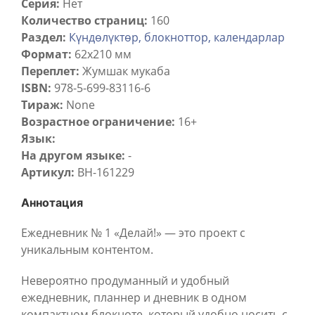
Серия:
Нет
Количество страниц:
160
Раздел:
Күндөлүктөр, блокноттор, календарлар
Формат:
62x210 мм
Переплет:
Жумшак мукаба
ISBN:
978-5-699-83116-6
Тираж:
None
Возрастное ограничение:
16+
Язык:
На другом языке:
-
Артикул:
BH-161229
Аннотация
Ежедневник № 1 «Делай!» — это проект с
уникальным контентом.
Невероятно продуманный и удобный
ежедневник, планнер и дневник в одном
компактном блокноте, который удобно носить с