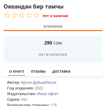
Океандан бир тамчы
☆
★
☆
★
☆
★
☆
★
☆
★
Нет в наличии
БУМАЖНАЯ
290
сом
НЕТ В НАЛИЧИИ
О КНИГЕ
ОТЗЫВЫ
ДОСТАВКА
Автор:
Арген Дүйшөбеков
Год издания:
2022
Издательство:
Имак офсет
Серия:
Нет
Количество страниц:
176