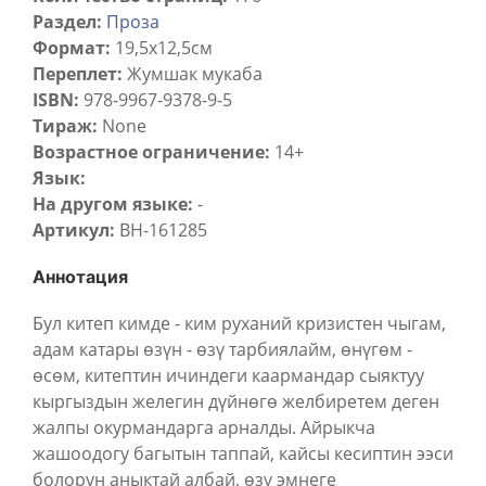
Раздел:
Проза
Формат:
19,5х12,5см
Переплет:
Жумшак мукаба
ISBN:
978-9967-9378-9-5
Тираж:
None
Возрастное ограничение:
14+
Язык:
На другом языке:
-
Артикул:
BH-161285
Аннотация
Бул китеп кимде - ким руханий кризистен чыгам,
адам катары өзүн - өзү тарбиялайм, өнүгөм -
өсөм, китептин ичиндеги каармандар сыяктуу
кыргыздын желегин дүйнөгө желбиретем деген
жалпы окурмандарга арналды. Айрыкча
жашоодогу багытын таппай, кайсы кесиптин ээси
болорун аныктай албай, өзү эмнеге