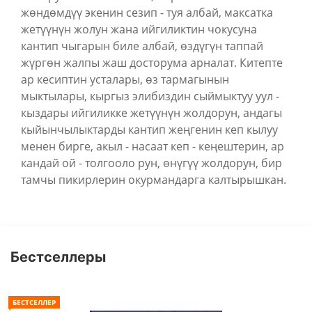
жөндөмдүү экенин сезип - туя албай, максатка
жетүүнүн жолун жана ийгиликтин чокусуна
кантип чыгарын биле албай, өздүгүн таппай
жүргөн жалпы жаш досторума арналат. Китепте
ар кесиптин усталары, өз тармагынын
мыктылары, кыргыз элибиздин сыймыктуу уул -
кыздары ийгиликке жетүүнүн жолдорун, андагы
кыйынчылыктарды кантип жеңгенин кеп кылуу
менен бирге, акыл - насаат кеп - кеңештерин, ар
кандай ой - толгооло рун, өнүгүү жолдорун, бир
тамчы пикирлерин окурмандарга калтырышкан.
Бестселлеры
БЕСТСЕЛЛЕР