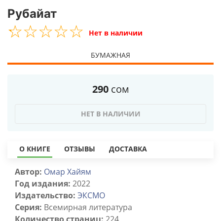
Рубайат
☆
★
☆
★
☆
★
☆
★
☆
★
Нет в наличии
БУМАЖНАЯ
290
сом
НЕТ В НАЛИЧИИ
О КНИГЕ
ОТЗЫВЫ
ДОСТАВКА
Автор:
Омар Хайям
Год издания:
2022
Издательство:
ЭКСМО
Серия:
Всемирная литература
Количество страниц:
224