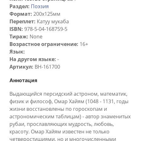
Раздел:
Поэзия
Формат:
200х125мм
Переплет:
Катуу мукаба
ISBN:
978-5-04-168759-5
Тираж:
None
Возрастное ограничение:
16+
Язык:
На другом языке:
-
Артикул:
BH-161700
Аннотация
Выдающийся персидский астроном, математик,
физик и философ, Омар Хайям (1048 - 1131, годы
жизни восстановлены по гороскопам и
астрономическим таблицам) - автор знаменитых
рубаи, прославляющих мудрость, любовь,
красоту. Омар Хайям известен не только
четверостишиями, но и многочисленными