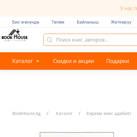
У нас 
Биз жөнүндө
Төлөм
Байланыш
Жеткирүү
Каталог
Скидки и акции
Подарки
BookHouse.kg
Каталог
Көркөм эмес адабият