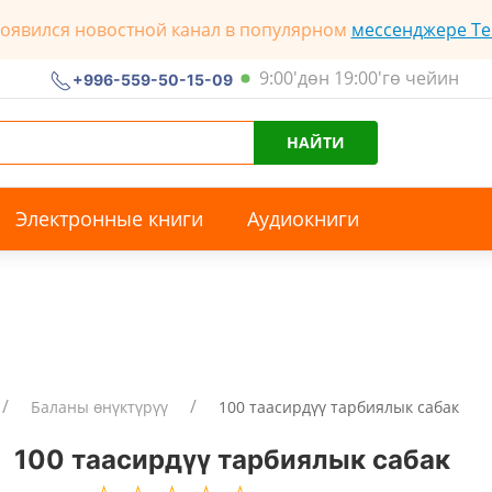
появился новостной канал в популярном
мессенджере Te
9:00'дөн 19:00'гө чейин
+996-559-50-15-09
НАЙТИ
Электронные книги
Аудиокниги
Баланы өнүктүрүү
100 таасирдүү тарбиялык сабак
100 таасирдүү тарбиялык сабак