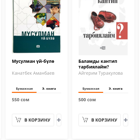
Мусулман үй-бүлө
Баламды кантип
тарбиялайм?
Канатбек Аманбаев
Айгерим Туракулова
Бумажная
Э. книга
Бумажная
Э. книга
550 сом
500 сом
В КОРЗИНУ
В КОРЗИНУ