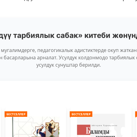
дүү тарбиялык сабак» китеби жөнү
 мугалимдерге, педагогикалык адистиктерде окуп жаткан
н басарларына арналат. Усулдук колдонмодо тарбиялык 
усулдук сунуштар берилди.
БЕСТСЕЛЛЕР
БЕСТСЕЛЛЕР