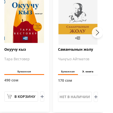
Окуучу кыз
Саманчынын жолу
Тара Вестовер
Чыңгыз Айтматов
Бумажная
Бумажная
Э. книга
490 сом
170 сом
В КОРЗИНУ
НЕТ В НАЛИЧИИ