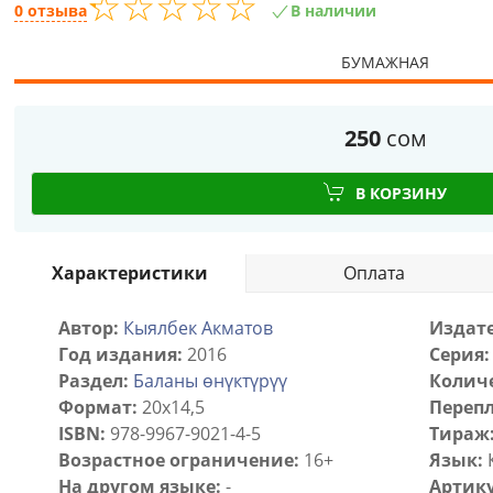
☆
★
☆
★
☆
★
☆
★
☆
★
0 отзыва
В наличии
БУМАЖНАЯ
250
сом
В КОРЗИНУ
Характеристики
Оплата
Автор:
Кыялбек Акматов
Издате
Год издания:
2016
Серия:
Раздел:
Баланы өнүктүрүү
Количе
Формат:
20х14,5
Перепл
ISBN:
978-9967-9021-4-5
Тираж
Возрастное ограничение:
16+
Язык:
На другом языке:
-
Артику