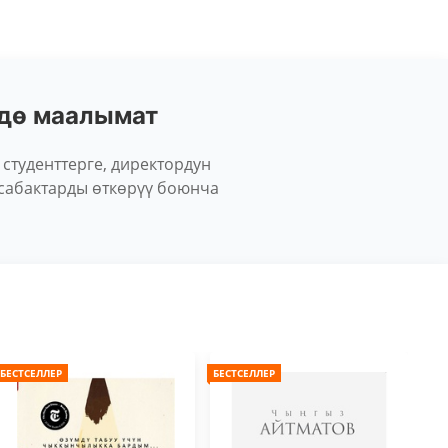
ндө маалымат
 студенттерге, директордун
сабактарды өткөрүү боюнча
БЕСТСЕЛЛЕР
БЕСТСЕЛЛЕР
БЕС