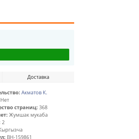
Доставка
льство:
Акматов К.
Нет
ство страниц:
368
ет:
Жумшак мукаба
:
2
Кыргызча
л:
BH-159861