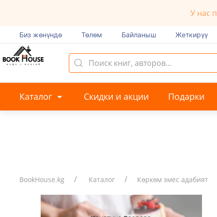
У нас 
Биз жөнүндө
Төлөм
Байланыш
Жеткирүү
Каталог
Скидки и акции
Подарки
BookHouse.kg
Каталог
Көркөм эмес адабият