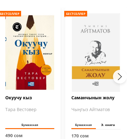
БЕСТСЕЛЛЕР
БЕСТСЕЛЛЕР
БЕС
Окуучу кыз
Саманчынын жолу
Тара Вестовер
Чыңгыз Айтматов
Бумажная
Бумажная
Э. книга
490 сом
170 сом