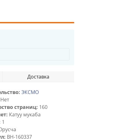
Доставка
льство:
ЭКСМО
Нет
ство страниц:
160
ет:
Катуу мукаба
:
1
Орусча
л:
BH-160337