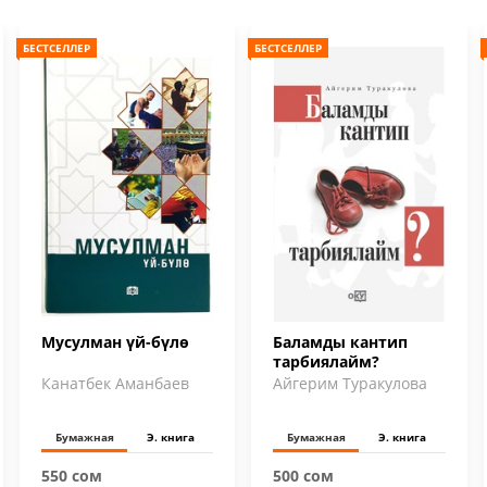
БЕСТСЕЛЛЕР
БЕСТСЕЛЛЕР
Мусулман үй-бүлө
Баламды кантип
тарбиялайм?
Канатбек Аманбаев
Айгерим Туракулова
Бумажная
Э. книга
Бумажная
Э. книга
550 сом
500 сом