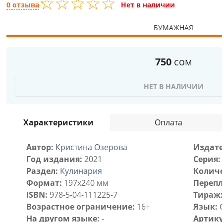
☆
★
☆
★
☆
★
☆
★
☆
★
0 отзыва
Нет в наличии
БУМАЖНАЯ
750
сом
НЕТ В НАЛИЧИИ
Характеристики
Оплата
Автор:
Кристина Озерова
Издате
Год издания:
2021
Серия:
Раздел:
Кулинария
Количе
Формат:
197x240 мм
Перепл
ISBN:
978-5-04-111225-7
Тираж
Возрастное ограничение:
16+
Язык:
На другом языке:
-
Артику