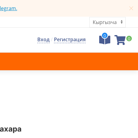
legram.
0
0
Вход
/
Регистрация
сахара