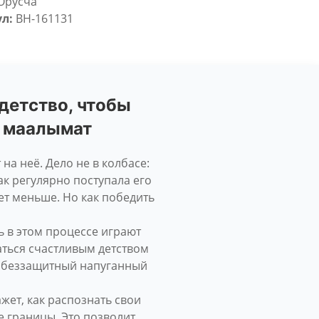
Орусча
л:
BH-161131
детство, чтобы
ө маалымат
на неё. Дело не в колбасе:
ак регулярно поступала его
нет меньше. Но как победить
 в этом процессе играют
ться счастливым детством
т беззащитный напуганный
жет, как распознать свои
е границы. Это позволит