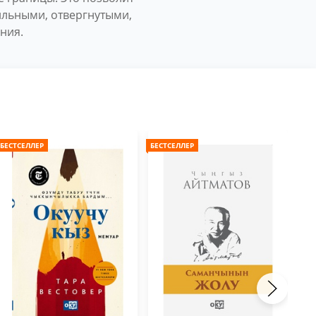
ильными, отвергнутыми,
ния.
БЕСТСЕЛЛЕР
БЕСТСЕЛЛЕР
БЕС