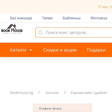
У нас 
Биз жөнүндө
Төлөм
Байланыш
Жеткирүү
Каталог
Скидки и акции
Подарки
BookHouse.kg
Каталог
Көркөм эмес адабият