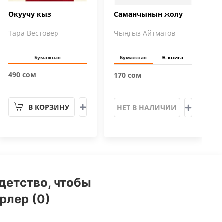
Окуучу кыз
Саманчынын жолу
Тара Вестовер
Чыңгыз Айтматов
Бумажная
Бумажная
Э. книга
490 сом
170 сом
В КОРЗИНУ
НЕТ В НАЛИЧИИ
детство, чтобы
рлер (0)