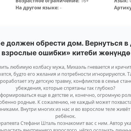
Возрастное ограничение:
16+
Язык:
На другом языке:
-
Артику
бе должен обрести дом. Вернуться в 
 взрослые ошибки» китеби жөнүнд
ить любимую колбасу мужа, Михаэль гневается и кричит 
ется, будто его желания и потребности игнорируются. Т
проработает эту детскую травму, конфликтов в семье ста
убеждения, которые спрятаны так глубоко?
формироваться еще в детстве и, конечно, огромную роль
обенно родные. К сожалению, не каждый может похваста
иками. Внутри многих из нас и во взрослом теле живё
ребёнок.
рапевта Стефани Шталь познакомит вас с ним. Автор ука
вырастить внутреннего взрослого, чётко осознать личны