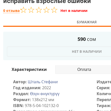
исправить взрослые ошибки
☆
★
☆
★
☆
★
☆
★
☆
★
0 отзыва
Нет в наличии
БУМАЖНАЯ
590
сом
НЕТ В НАЛИЧИИ
Характеристики
Оплата
Автор:
Шталь Стефани
Издате
Год издания:
2022
Серия:
Раздел:
Өзүн өнүктүрүү
Количе
Формат:
138x212 мм
Перепл
ISBN:
978-5-04-102132-0
Тираж