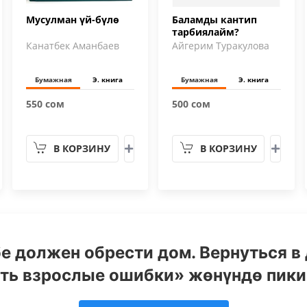
Мусулман үй-бүлө
Баламды кантип
тарбиялайм?
Канатбек Аманбаев
Айгерим Туракулова
Бумажная
Э. книга
Бумажная
Э. книга
550 сом
500 сом
В КОРЗИНУ
В КОРЗИНУ
бе должен обрести дом. Вернуться в 
ть взрослые ошибки» жөнүндө пики