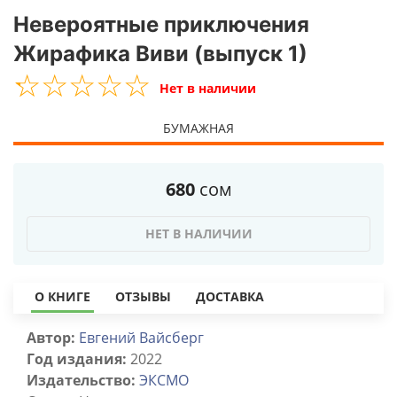
Невероятные приключения
Жирафика Виви (выпуск 1)
☆
★
☆
★
☆
★
☆
★
☆
★
Нет в наличии
БУМАЖНАЯ
680
сом
НЕТ В НАЛИЧИИ
О КНИГЕ
ОТЗЫВЫ
ДОСТАВКА
Автор:
Евгений Вайсберг
Год издания:
2022
Издательство:
ЭКСМО