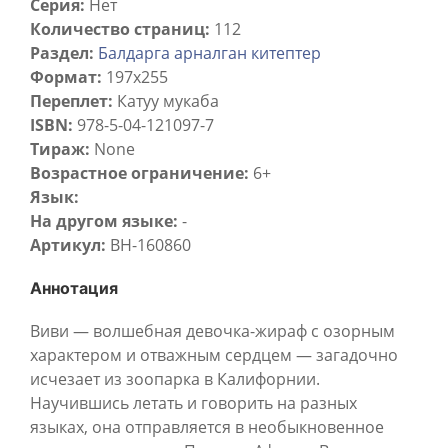
Серия:
Нет
Количество страниц:
112
Раздел:
Балдарга арналган китептер
Формат:
197x255
Переплет:
Катуу мукаба
ISBN:
978-5-04-121097-7
Тираж:
None
Возрастное ограничение:
6+
Язык:
На другом языке:
-
Артикул:
BH-160860
Аннотация
Виви — волшебная девочка-жираф с озорным
характером и отважным сердцем — загадочно
исчезает из зоопарка в Калифорнии.
Научившись летать и говорить на разных
языках, она отправляется в необыкновенное