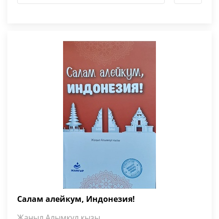
Салам алейкум, Индонезия!
Жаңыл Алымкул кызы