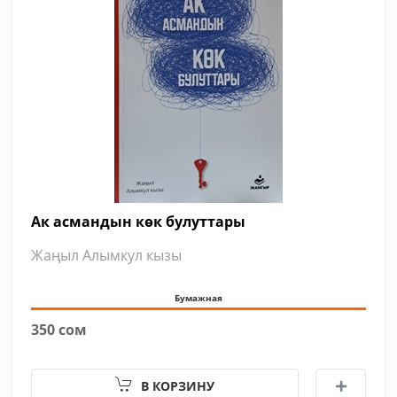
Ак асмандын көк булуттары
Жаңыл Алымкул кызы
Бумажная
350 сом
В КОРЗИНУ