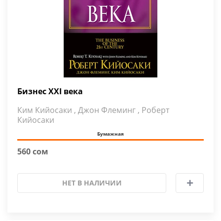
Бизнес ХХI века
Ким Кийосаки , Джон Флеминг , Роберт
Кийосаки
Бумажная
560 сом
НЕТ В НАЛИЧИИ