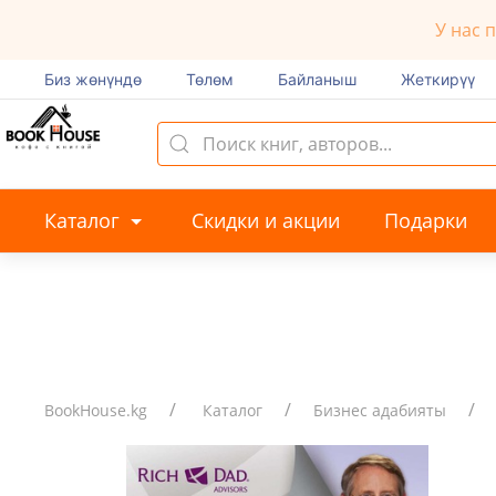
У нас 
Биз жөнүндө
Төлөм
Байланыш
Жеткирүү
Каталог
Скидки и акции
Подарки
BookHouse.kg
Каталог
Бизнес адабияты