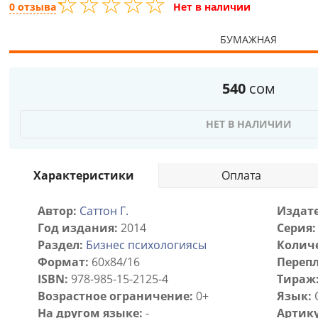
☆
★
☆
★
☆
★
☆
★
☆
★
0 отзыва
Нет в наличии
БУМАЖНАЯ
540
сом
НЕТ В НАЛИЧИИ
Характеристики
Оплата
Автор:
Саттон Г.
Издате
Год издания:
2014
Серия:
Раздел:
Бизнес психологиясы
Количе
Формат:
60х84/16
Перепл
ISBN:
978-985-15-2125-4
Тираж
Возрастное ограничение:
0+
Язык:
На другом языке:
-
Артику