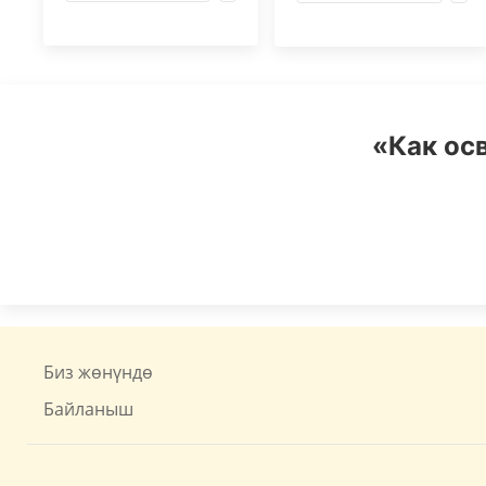
«Как ос
Биз жөнүндө
Байланыш