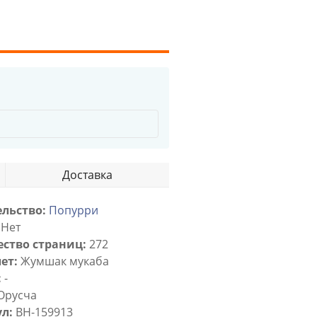
Доставка
льство:
Попурри
Нет
ство страниц:
272
ет:
Жумшак мукаба
:
-
Орусча
л:
BH-159913