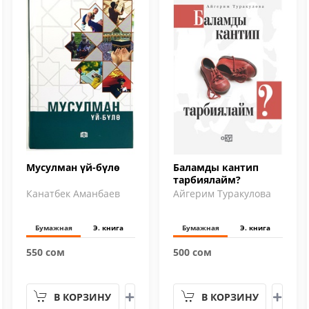
Мусулман үй-бүлө
Баламды кантип
тарбиялайм?
Канатбек Аманбаев
Айгерим Туракулова
Бумажная
Э. книга
Бумажная
Э. книга
550 сом
500 сом
В КОРЗИНУ
В КОРЗИНУ