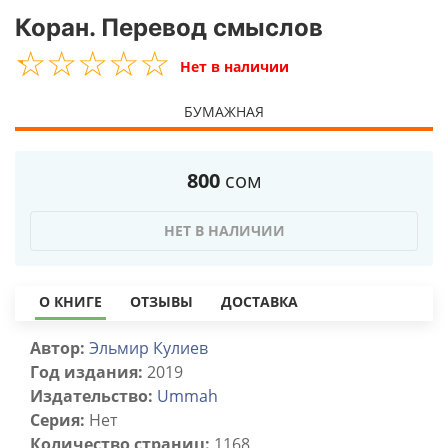
Коран. Перевод смыслов
☆
★
☆
★
☆
★
☆
★
☆
★
Нет в наличии
БУМАЖНАЯ
800
сом
НЕТ В НАЛИЧИИ
О КНИГЕ
ОТЗЫВЫ
ДОСТАВКА
Автор:
Эльмир Кулиев
Год издания:
2019
Издательство:
Ummah
Серия:
Нет
Количество страниц:
1168