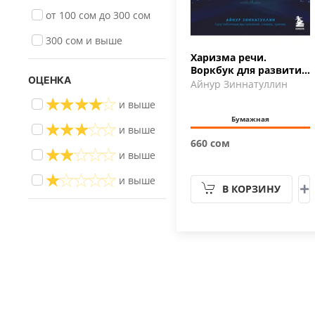
от 100 сом до 300 сом
300 сом и выше
Харизма речи.
Воркбук для развития
ОЦЕНКА
магнетизма
Айнур Зиннатуллин
и выше
Бумажная
и выше
660 сом
и выше
и выше
В КОРЗИНУ