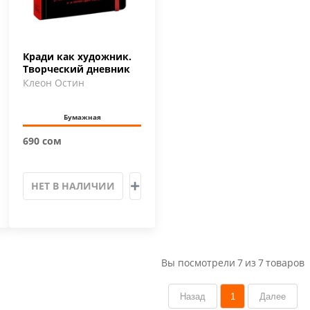
Кради как художник.
Творческий дневник
Клеон Остин
Бумажная
690 сом
НЕТ В НАЛИЧИИ
Вы посмотрели
7
из
7
товаров
Назад
1
Далее