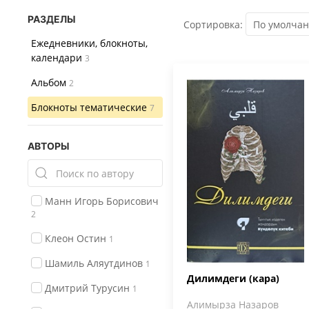
РАЗДЕЛЫ
Сортировка:
Ежедневники, блокноты,
календари
3
Альбом
2
Блокноты тематические
7
АВТОРЫ
Манн Игорь Борисович
2
Клеон Остин
1
Шамиль Аляутдинов
1
Дилимдеги (кара)
Дмитрий Турусин
1
Алимырза Назаров