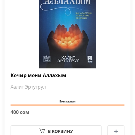
Кечир мени Аллахым
Халит Эртугрул
Бумажная
400 сом
В КОРЗИНУ