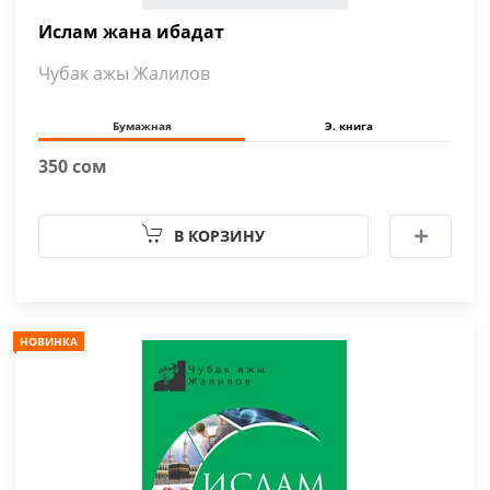
Ислам жана ибадат
Чубак ажы Жалилов
Бумажная
Э. книга
350 сом
В КОРЗИНУ
НОВИНКА