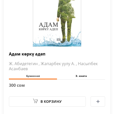
Адам көркү адеп
Ж. Абидетегин , Жапарбек уулу А. , Насыпбек
Асанбаев
Бумажная
Э. книга
300 сом
В КОРЗИНУ