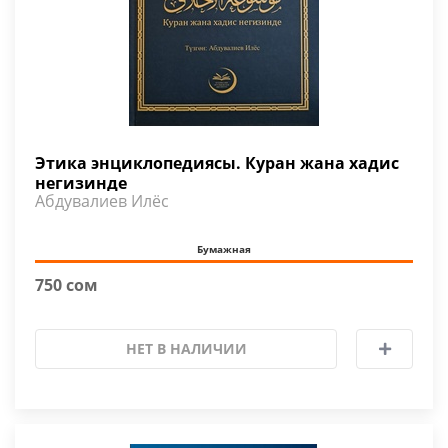
Этика энциклопедиясы. Куран жана хадис
негизинде
Абдувалиев Илёс
Бумажная
750 сом
НЕТ В НАЛИЧИИ