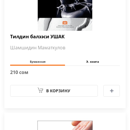
Тилдин балээси УШАК
Шамшидин Маматкулов
Бумажная
Э. книга
210 сом
В КОРЗИНУ