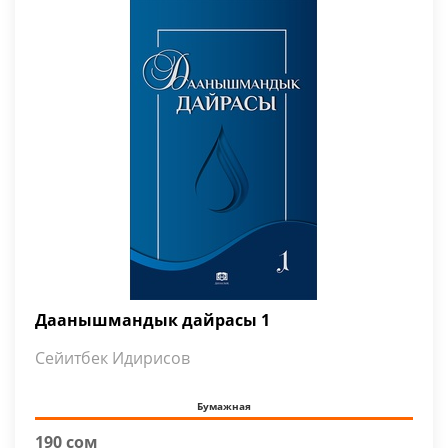
Даанышмандык дайрасы 1
Сейитбек Идирисов
Бумажная
190 сом