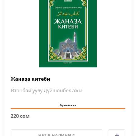
Жаназа китеби
Өтөнбай уулу Дүйшөнбек ажы
Бумажная
220 сом
НЕТ В НАЛИЧИИ