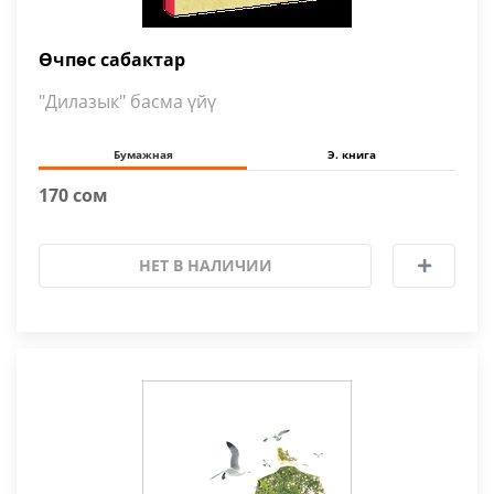
Өчпөс сабактар
"Дилазык" басма үйү
Бумажная
Э. книга
170 сом
НЕТ В НАЛИЧИИ