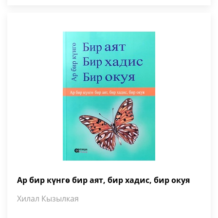
Ар бир күнгө бир аят, бир хадис, бир окуя
Хилал Кызылкая