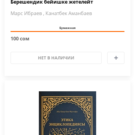
Берешендик бейишке жетелейт
Марс Ибраев , Канатбек Аманбаев
Бумажная
100 сом
НЕТ В НАЛИЧИИ