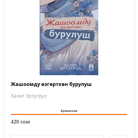
Жашоомду өзгөрткөн бурулуш
Халит Эртугрул
Бумажная
420 сом