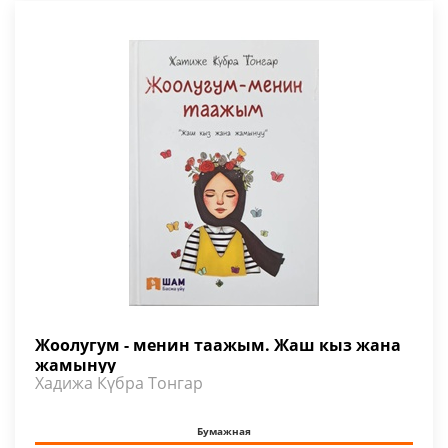
Жоолугум - менин таажым. Жаш кыз жана
жамынуу
Хадижа Күбра Тонгар
Бумажная