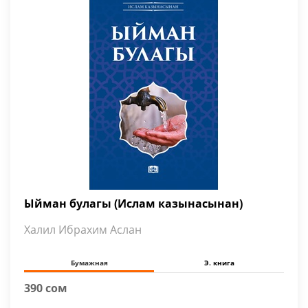
Ыйман булагы (Ислам казынасынан)
Халил Ибрахим Аслан
Бумажная
Э. книга
390 сом