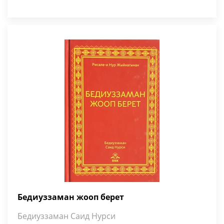
Бедиуззаман жооп берет
Бедиуззаман Саид Нурси