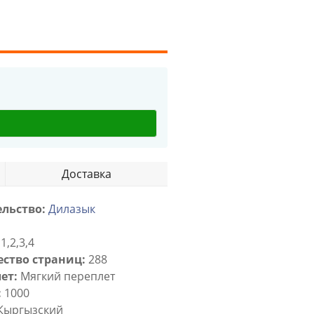
Доставка
льство:
Дилазык
1,2,3,4
ство страниц:
288
ет:
Мягкий переплет
:
1000
Кыргызский