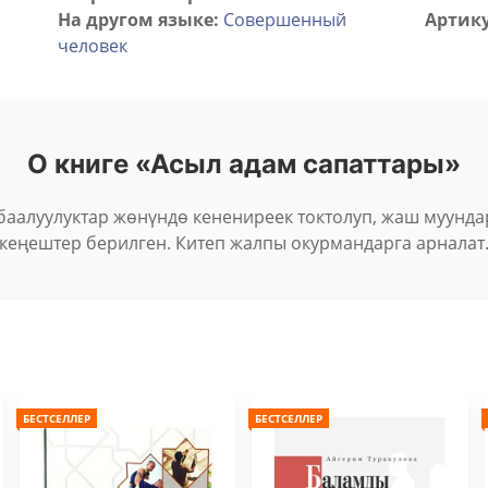
На другом языке:
Совершенный
Артику
человек
О книге «Асыл адам сапаттары»
 баалуулуктар жөнүндө кенениреек токтолуп, жаш муунда
кеңештер берилген. Китеп жалпы окурмандарга арналат
БЕСТСЕЛЛЕР
БЕСТСЕЛЛЕР