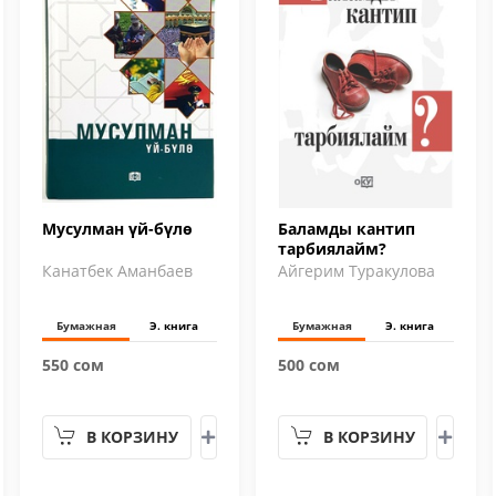
Мусулман үй-бүлө
Баламды кантип
тарбиялайм?
Канатбек Аманбаев
Айгерим Туракулова
Бумажная
Э. книга
Бумажная
Э. книга
550 сом
500 сом
В КОРЗИНУ
В КОРЗИНУ