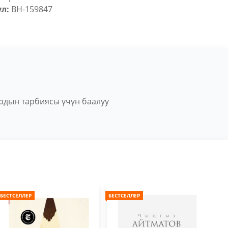
л:
BH-159847
рдын тарбиясы үчүн баалуу
.
БЕСТСЕЛЛЕР
БЕСТСЕЛЛЕР
БЕС