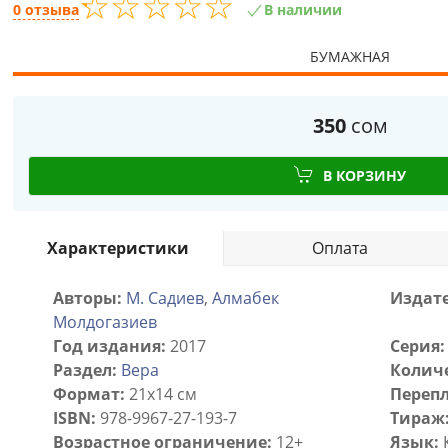
☆
★
☆
★
☆
★
☆
★
☆
★
0 отзыва
В наличии
БУМАЖНАЯ
350
сом
В КОРЗИНУ
Характеристики
Оплата
Авторы:
М. Садиев
,
Алмабек
Издате
Молдогазиев
Год издания:
2017
Серия:
Раздел:
Вера
Количе
Формат:
21x14 см
Перепл
ISBN:
978-9967-27-193-7
Тираж
Возрастное ограничение:
12+
Язык: