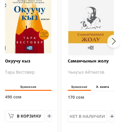
Окуучу кыз
Саманчынын жолу
Тара Вестовер
Чыңгыз Айтматов
Бумажная
Бумажная
Э. книга
490 сом
170 сом
В КОРЗИНУ
НЕТ В НАЛИЧИИ