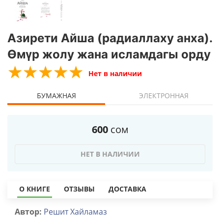
Азирети Айша (радиаллаху анха).
Өмүр жолу жана исламдагы орду
☆
★
☆
★
☆
★
☆
★
☆
★
Нет в наличии
БУМАЖНАЯ
ЭЛЕКТРОННАЯ
600
сом
НЕТ В НАЛИЧИИ
О КНИГЕ
ОТЗЫВЫ
ДОСТАВКА
Автор:
Решит Хайламаз