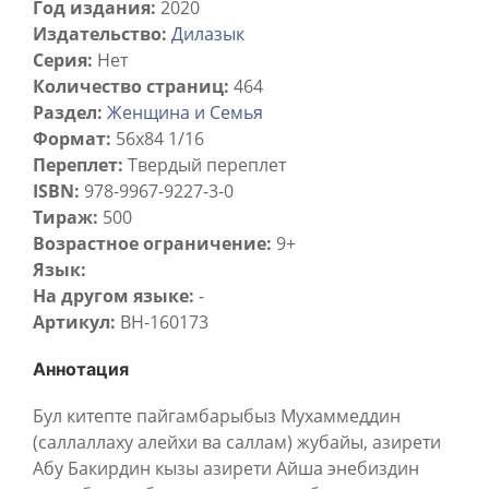
Год издания:
2020
Издательство:
Дилазык
Серия:
Нет
Количество страниц:
464
Раздел:
Женщина и Семья
Формат:
56х84 1/16
Переплет:
Твердый переплет
ISBN:
978-9967-9227-3-0
Тираж:
500
Возрастное ограничение:
9+
Язык:
На другом языке:
-
Артикул:
BH-160173
Аннотация
Бул китепте пайгамбарыбыз Мухаммеддин
(саллаллаху алейхи ва саллам) жубайы, азирети
Абу Бакирдин кызы азирети Айша энебиздин