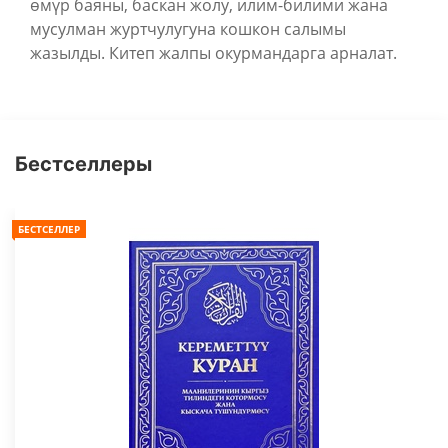
өмүр баяны, баскан жолу, илим-билими жана
мусулман журтчулугуна кошкон салымы
жазылды. Китеп жалпы окурмандарга арналат.
Бестселлеры
БЕСТСЕЛЛЕР