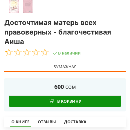
Досточтимая матерь всех
правоверных - благочестивая
Аиша
☆
★
☆
★
☆
★
☆
★
☆
★
В наличии
БУМАЖНАЯ
600
сом
В КОРЗИНУ
О КНИГЕ
ОТЗЫВЫ
ДОСТАВКА