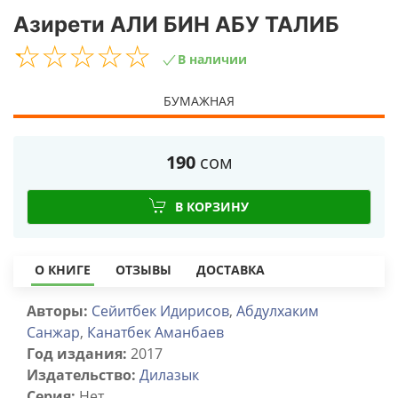
Азирети АЛИ БИН АБУ ТАЛИБ
☆
★
☆
★
☆
★
☆
★
☆
★
В наличии
БУМАЖНАЯ
190
сом
В КОРЗИНУ
О КНИГЕ
ОТЗЫВЫ
ДОСТАВКА
Авторы:
Сейитбек Идирисов
,
Абдулхаким
Санжар
,
Канатбек Аманбаев
Год издания:
2017
Издательство:
Дилазык
Серия:
Нет