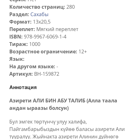
Количество страниц:
280
Раздел:
Сахабы
Формат:
13x20,5
Переплет:
Мягкий переплет
ISBN:
978-9967-6069-1-4
Тираж:
1000
Возрастное ограничение:
12+
Язык:
На другом языке:
-
Артикул:
BH-159872
Аннотация
Азирети АЛИ БИН АБУ ТАЛИБ (Алла таала
андан ыраазы болсун)
Бул эмгек төртүнчү улуу халифа,
Пайгамбарыбыздын күйөө баласы азирети Али
тууралуу. Жыйнакта азирети Алинин дүйнөгө