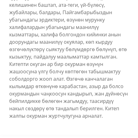
келишинен баштап, ата-теги, үй-бүлөсү,
жубайлары, балдары, Пайгамбарыбыздын
убагындагы эрдиктери, өзүнөн мурунку
халифалардын убагындагы маанилүү
кызматтары, халифа болгондон кийинки анын
доорундагы маанилүү окуялар, көп кырдуу
өзгөчөлүктөрү сыяктуу бөлүмдөргө бөлүнүп, өтө
кызыктуу, пайдалуу маалыматтар камтылган.
Китепти окуган ар бир окурман өзүнүн
жашоосуна үлгү болчу көптөгөн табышмактуу
соболдорго жооп алат. Өзгөчө канчалаган
кылымдар өткөнүнө карабастан, азыр да болсо
окурмандын чаңкоосун кандырып, жан дүйнөсүн
бейпилдикке бөлөгөн жагымдуу, таасирдүү
накыл сөздөрү өтө тандалып берилген. Китеп
жалпы окурман журтчулугуна арналат.