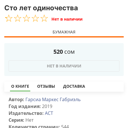
Сто лет одиночества
☆
★
☆
★
☆
★
☆
★
☆
★
Нет в наличии
БУМАЖНАЯ
520
сом
НЕТ В НАЛИЧИИ
О КНИГЕ
ОТЗЫВЫ
ДОСТАВКА
Автор:
Гарсиа Маркес Габриэль
Год издания:
2019
Издательство:
ACT
Серия:
Нет
Количество страниц:
544