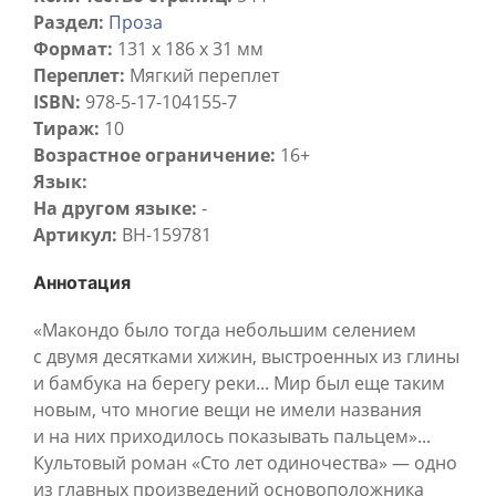
Раздел:
Проза
Формат:
131 х 186 x 31 мм
Переплет:
Мягкий переплет
ISBN:
978-5-17-104155-7
Тираж:
10
Возрастное ограничение:
16+
Язык:
На другом языке:
-
Артикул:
BH-159781
Аннотация
«Макондо было тогда небольшим селением
с двумя десятками хижин, выстроенных из глины
и бамбука на берегу реки... Мир был еще таким
новым, что многие вещи не имели названия
и на них приходилось показывать пальцем»...
Культовый роман «Сто лет одиночества» — одно
из главных произведений основоположника