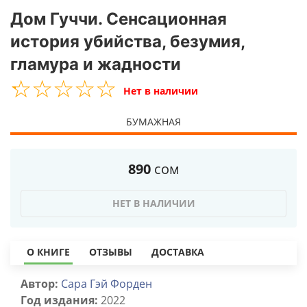
Дом Гуччи. Сенсационная
история убийства, безумия,
гламура и жадности
☆
★
☆
★
☆
★
☆
★
☆
★
Нет в наличии
БУМАЖНАЯ
890
сом
НЕТ В НАЛИЧИИ
О КНИГЕ
ОТЗЫВЫ
ДОСТАВКА
Автор:
Сара Гэй Форден
Год издания:
2022