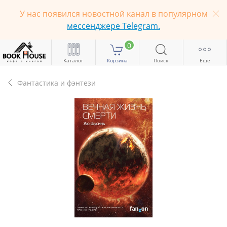
У нас появился новостной канал в популярном
мессенджере Telegram.
0
Каталог
Корзина
Поиск
Еще
Фантастика и фэнтези