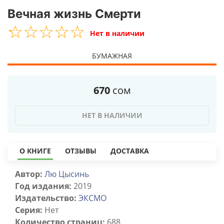
Вечная жизнь Смерти
☆
★
☆
★
☆
★
☆
★
☆
★
Нет в наличии
БУМАЖНАЯ
670
сом
НЕТ В НАЛИЧИИ
О КНИГЕ
ОТЗЫВЫ
ДОСТАВКА
Автор:
Лю Цысинь
Год издания:
2019
Издательство:
ЭКСМО
Серия:
Нет
Количество страниц:
688