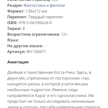
Раздел:
Фантастика и фэнтези
Формат:
138x212 мм
Переплет:
Твердый переплет
ISBN:
978-5-04-096624-0
Тираж:
8
Возрастное ограничение:
12+
Язык:
На другом языке:
-
Артикул:
BH-160471
Аннотация
Далёкая и таинственная Коста-Рика. Здесь, в
джунглях, спрятанных от посторонних глаз,
находится школа, в которой учатся весьма
необычные подростки. Именно сюда
направляются Караг и его одноклассники. Им
предстоит не только исследовать незнакомые
земли и открыть для себя удивительную природу