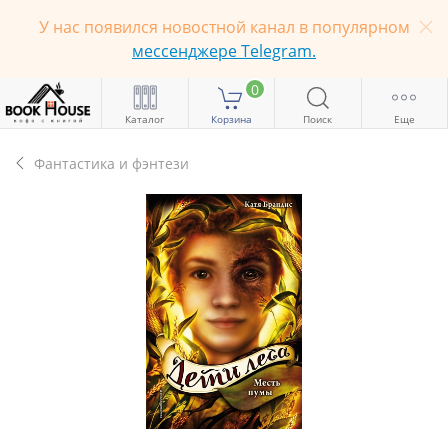
У нас появился новостной канал в популярном
мессенджере Telegram.
0
Каталог
Корзина
Поиск
Еще
Фантастика и фэнтези