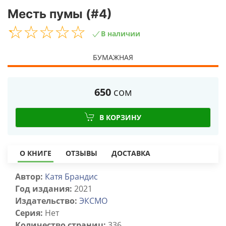
Месть пумы (#4)
☆
★
☆
★
☆
★
☆
★
☆
★
В наличии
БУМАЖНАЯ
650
сом
В КОРЗИНУ
О КНИГЕ
ОТЗЫВЫ
ДОСТАВКА
Автор:
Катя Брандис
Год издания:
2021
Издательство:
ЭКСМО
Серия:
Нет
Количество страниц:
336