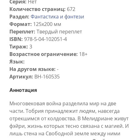
Серия:
Нет
Количество страниц:
672
Раздел:
Фантастика и фэнтези
Формат:
125x200 мм
Переплет:
Твердый переплет
ISBN:
978-5-04-102051-4
Тираж:
3
Возрастное ограничение:
18+
Язык:
На другом языке:
-
Артикул:
BH-160535
Аннотация
Многовековая война разделила мир на две
части. Тобрия принадлежит людям, навсегда
отрекшимся от колдовства. В Мелидриане живут
фэйри, жизнь которых тесно связана с магией. И
лишь стена на Свободной земле между ними