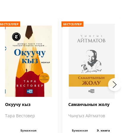
БЕСТСЕЛЛЕР
БЕСТСЕЛЛЕР
БЕС
Окуучу кыз
Саманчынын жолу
Тара Вестовер
Чыңгыз Айтматов
Бумажная
Бумажная
Э. книга