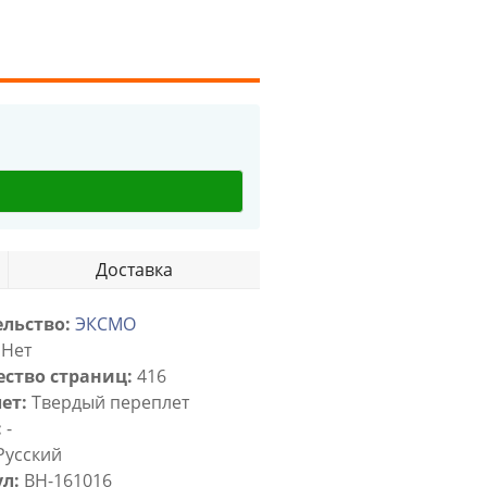
Доставка
льство:
ЭКСМО
Нет
ство страниц:
416
ет:
Твердый переплет
:
-
Русский
л:
BH-161016