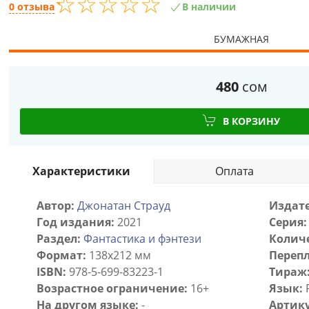
☆
★
☆
★
☆
★
☆
★
☆
★
0 отзыва
В наличии
БУМАЖНАЯ
480
сом
В КОРЗИНУ
Характеристики
Оплата
Автор:
Джонатан Страуд
Издате
Год издания:
2021
Серия:
Раздел:
Фантастика и фэнтези
Количе
Формат:
138x212 мм
Перепл
ISBN:
978-5-699-83223-1
Тираж
Возрастное ограничение:
16+
Язык:
На другом языке:
-
Артику