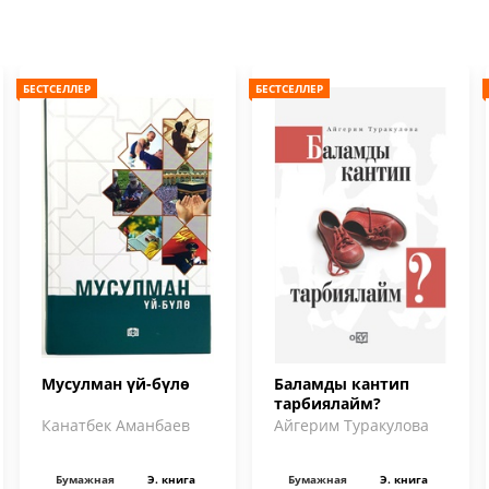
БЕСТСЕЛЛЕР
БЕСТСЕЛЛЕР
Мусулман үй-бүлө
Баламды кантип
тарбиялайм?
Канатбек Аманбаев
Айгерим Туракулова
Бумажная
Э. книга
Бумажная
Э. книга