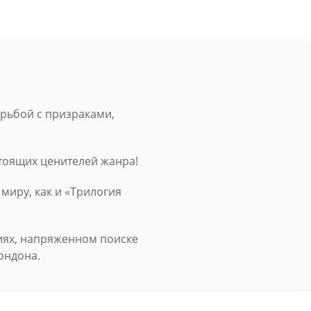
»
орьбой с призраками,
стоящих ценителей жанра!
 миру, как и «Трилогия
иях, напряженном поиске
ондона.