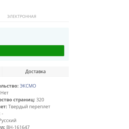
ЭЛЕКТРОННАЯ
Доставка
льство:
ЭКСМО
Нет
ство страниц:
320
ет:
Твердый переплет
:
-
Русский
л:
BH-161647