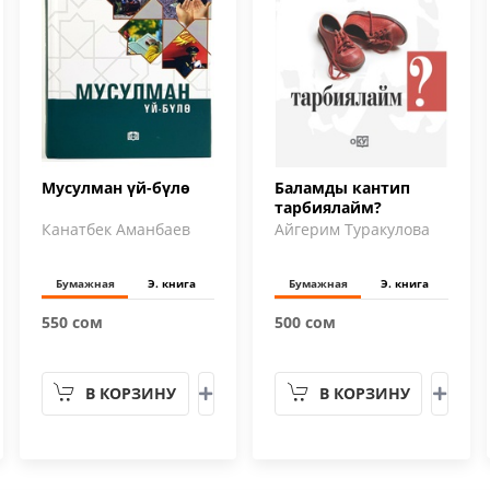
Мусулман үй-бүлө
Баламды кантип
тарбиялайм?
Канатбек Аманбаев
Айгерим Туракулова
Бумажная
Э. книга
Бумажная
Э. книга
550 сом
500 сом
В КОРЗИНУ
В КОРЗИНУ