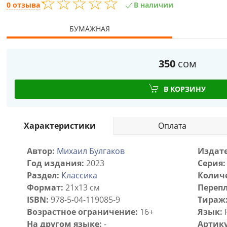
☆
★
☆
★
☆
★
☆
★
☆
★
0 отзыва
В наличии
БУМАЖНАЯ
350
сом
В КОРЗИНУ
Характеристики
Оплата
Автор:
Михаил Булгаков
Издате
Год издания:
2023
Серия:
Раздел:
Классика
Количе
Формат:
21х13 см
Перепл
ISBN:
978-5-04-119085-9
Тираж
Возрастное ограничение:
16+
Язык:
На другом языке:
-
Артику