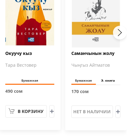
Окуучу кыз
Саманчынын жолу
Тара Вестовер
Чыңгыз Айтматов
Бумажная
Бумажная
Э. книга
490 сом
170 сом
В КОРЗИНУ
НЕТ В НАЛИЧИИ