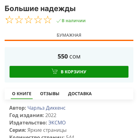
Большие надежды
☆
★
☆
★
☆
★
☆
★
☆
★
В наличии
БУМАЖНАЯ
550
сом
В КОРЗИНУ
О КНИГЕ
ОТЗЫВЫ
ДОСТАВКА
Автор:
Чарльз Диккенс
Год издания:
2022
Издательство:
ЭКСМО
Серия:
Яркие страницы
Количество страниц:
544