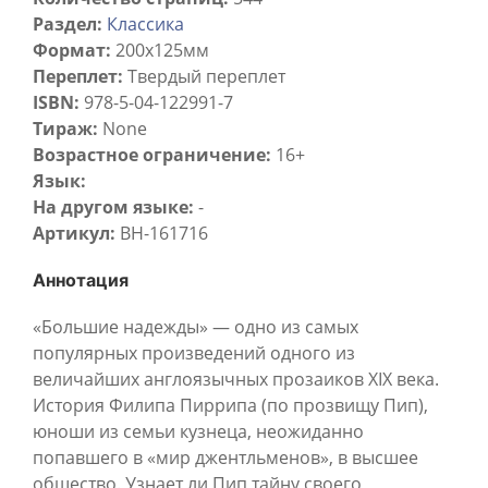
Раздел:
Классика
Формат:
200х125мм
Переплет:
Твердый переплет
ISBN:
978-5-04-122991-7
Тираж:
None
Возрастное ограничение:
16+
Язык:
На другом языке:
-
Артикул:
BH-161716
Аннотация
«Большие надежды» — одно из самых
популярных произведений одного из
величайших англоязычных прозаиков XIX века.
История Филипа Пиррипа (по прозвищу Пип),
юноши из семьи кузнеца, неожиданно
попавшего в «мир джентльменов», в высшее
общество. Узнает ли Пип тайну своего