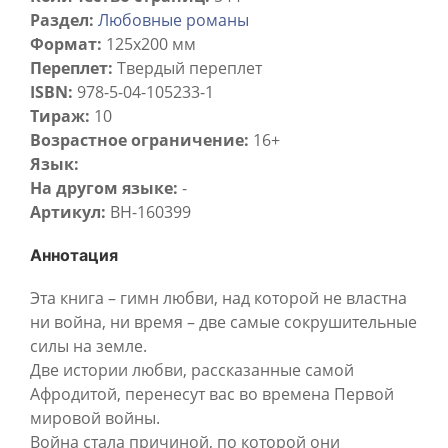
Раздел:
Любовные романы
Формат:
125x200 мм
Переплет:
Твердый переплет
ISBN:
978-5-04-105233-1
Тираж:
10
Возрастное ограничение:
16+
Язык:
На другом языке:
-
Артикул:
BH-160399
Аннотация
Эта книга – гимн любви, над которой не властна
ни война, ни время – две самые сокрушительные
силы на земле.
Две истории любви, рассказанные самой
Афродитой, перенесут вас во времена Первой
мировой войны.
Война стала причиной, по которой они