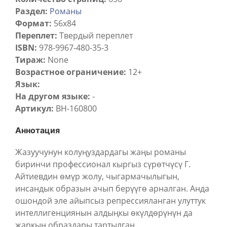
Раздел:
Романы
Формат:
56х84
Переплет:
Твердый переплет
ISBN:
978-9967-480-35-3
Тираж:
None
Возрастное ограничение:
12+
Язык:
На другом языке:
-
Артикул:
BH-160800
Аннотация
Жазуучунун колуңуздардагы жаңы романы
биринчи профессионал кыргыз сүрөтчүсү Г.
Айтиевдин өмүр жолу, чыгармачылыгын,
инсандык образын ачып берүүгө арналган. Анда
ошондой эле айыпсыз репрессияланган улуттук
интеллигенциянын алдыңкы өкүлдөрүнүн да
жаркын образдары тартылган.