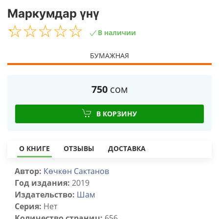
Маркумдар үнү
☆
★
☆
★
☆
★
☆
★
☆
★
В наличии
БУМАЖНАЯ
750
сом
В КОРЗИНУ
О КНИГЕ
ОТЗЫВЫ
ДОСТАВКА
Автор:
Көчкөн Сактанов
Год издания:
2019
Издательство:
Шам
Серия:
Нет
Количество страниц:
656