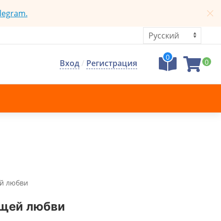
legram.
0
0
Вход
/
Регистрация
ей любви
оящей любви