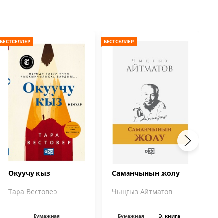
БЕСТСЕЛЛЕР
БЕСТСЕЛЛЕР
БЕС
Окуучу кыз
Саманчынын жолу
Тара Вестовер
Чыңгыз Айтматов
Бумажная
Бумажная
Э. книга