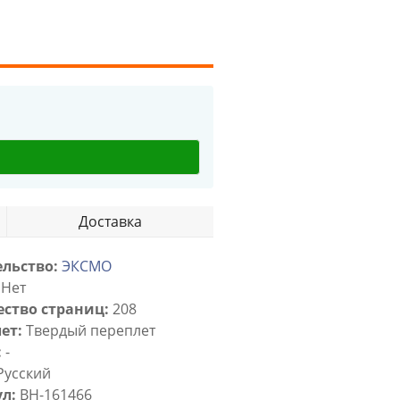
Доставка
льство:
ЭКСМО
Нет
ство страниц:
208
ет:
Твердый переплет
:
-
Русский
л:
BH-161466