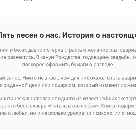
Пять песен о нас. История о настоя
ния и боли, давно потеряв страсть и желание разговарив
 развестись. В канун Рождества, годовщину свадьбы, о
поскорее оформить бумаги о разводе.
й занос. Никто не знает, чем для них окажется эта авари
лгожданной цели или подарком, который изменит их жиз
омантическая новелла от одного из известнейших экспе
арного бестселлера «Пять языков любви». Книга подарит
ию о любви, но и несколько уроков по психологии отно