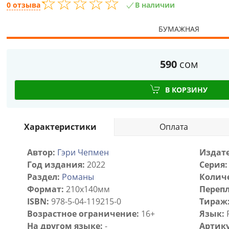
☆
★
☆
★
☆
★
☆
★
☆
★
0 отзыва
В наличии
БУМАЖНАЯ
590
сом
В КОРЗИНУ
Характеристики
Оплата
Автор:
Гэри Чепмен
Издате
Год издания:
2022
Серия:
Раздел:
Романы
Количе
Формат:
210х140мм
Перепл
ISBN:
978-5-04-119215-0
Тираж
Возрастное ограничение:
16+
Язык:
На другом языке:
-
Артику