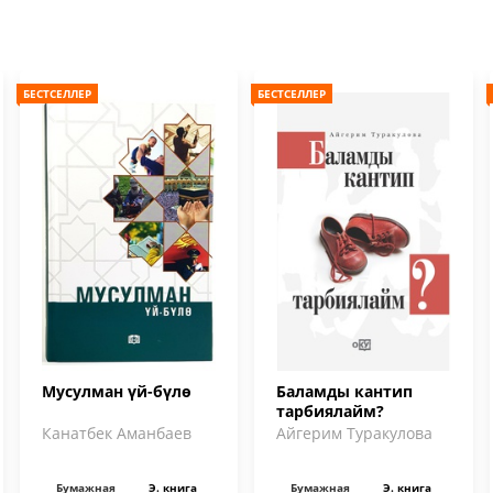
БЕСТСЕЛЛЕР
БЕСТСЕЛЛЕР
Мусулман үй-бүлө
Баламды кантип
тарбиялайм?
Канатбек Аманбаев
Айгерим Туракулова
Бумажная
Э. книга
Бумажная
Э. книга