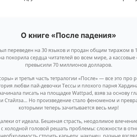
О книге «После падения»
ыл переведен на 30 языков и продан общим тиражом в 
на покорила сердца читателей во всем мире, а кассовы
превысили 70 миллионов долларов.
оры» и третья часть тетралогии «После» — все это про 
стория любви пай-девочки Тессы и плохого парня Харди
начинала писать на площадке Wattpad, взяв за основу г
ри Стайлза… Но произведение стало феноменом и превр
которыми теперь зачитывается весь мир!
алеки от идеала. Бешеная страсть, неодолимое влечение 
 с холодной головой решать проблемы: сложности в от
 необходимость строить карьеру, наконец, разные взгляд