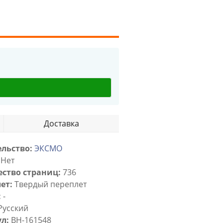
Доставка
льство:
ЭКСМО
Нет
ство страниц:
736
ет:
Твердый переплет
:
-
Русский
л:
BH-161548