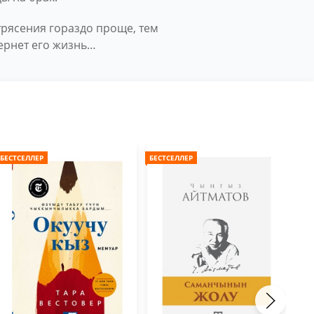
трясения гораздо проще, тем
ернет его жизнь…
БЕСТСЕЛЛЕР
БЕСТСЕЛЛЕР
БЕС