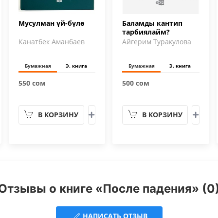
Мусулман үй-бүлө
Баламды кантип
тарбиялайм?
Канатбек Аманбаев
Айгерим Туракулова
Бумажная
Э. книга
Бумажная
Э. книга
550 сом
500 сом
В КОРЗИНУ
В КОРЗИНУ
Отзывы о книге «После падения» (0
НАПИСАТЬ ОТЗЫВ