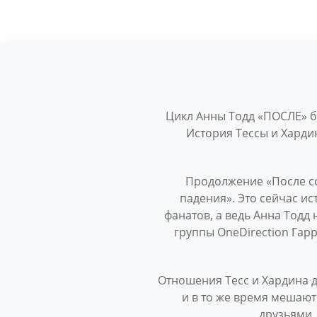
Цикл Анны Тодд «ПОСЛЕ» б
История Тессы и Харди
Продолжение «После сс
падения». Это сейчас и
фанатов, а ведь Анна Тодд 
группы OneDirection Гар
Отношения Тесс и Хардина д
и в то же время мешают
друзьями,