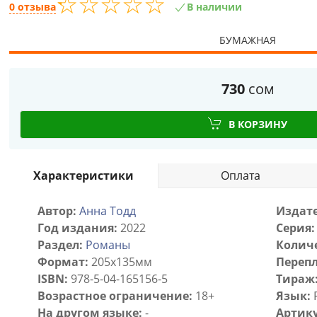
☆
★
☆
★
☆
★
☆
★
☆
★
0 отзыва
В наличии
БУМАЖНАЯ
730
сом
В КОРЗИНУ
Характеристики
Оплата
Автор:
Анна Тодд
Издате
Год издания:
2022
Серия:
Раздел:
Романы
Количе
Формат:
205х135мм
Перепл
ISBN:
978-5-04-165156-5
Тираж
Возрастное ограничение:
18+
Язык:
На другом языке:
-
Артику