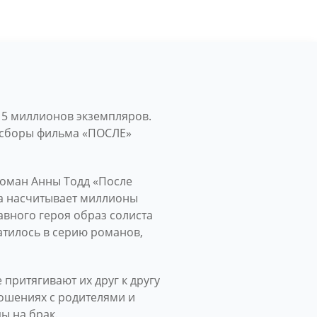
15 миллионов экземпляров.
е сборы фильма «ПОСЛЕ»
роман Анны Тодд «После
на насчитывает миллионы
лавного героя образ солиста
атилось в серию романов,
притягивают их друг к другу
ношениях с родителями и
ы на брак.