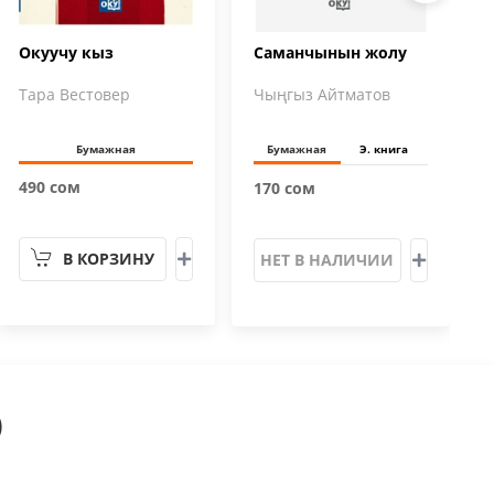
Окуучу кыз
Саманчынын жолу
Тара Вестовер
Чыңгыз Айтматов
Бумажная
Бумажная
Э. книга
490 сом
170 сом
В КОРЗИНУ
НЕТ В НАЛИЧИИ
)