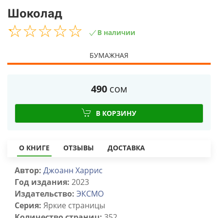
Шоколад
☆
★
☆
★
☆
★
☆
★
☆
★
В наличии
БУМАЖНАЯ
490
сом
В КОРЗИНУ
О КНИГЕ
ОТЗЫВЫ
ДОСТАВКА
Автор:
Джоанн Харрис
Год издания:
2023
Издательство:
ЭКСМО
Серия:
Яркие страницы
Количество страниц:
352