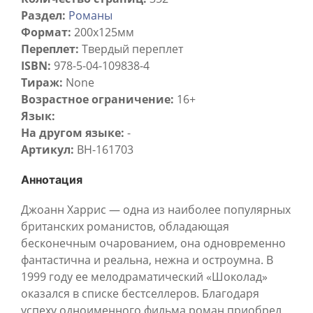
Раздел:
Романы
Формат:
200х125мм
Переплет:
Твердый переплет
ISBN:
978-5-04-109838-4
Тираж:
None
Возрастное ограничение:
16+
Язык:
На другом языке:
-
Артикул:
BH-161703
Аннотация
Джоанн Харрис — одна из наиболее популярных
британских романистов, обладающая
бесконечным очарованием, она одновременно
фантастична и реальна, нежна и остроумна. В
1999 году ее мелодраматический «Шоколад»
оказался в списке бестселлеров. Благодаря
успеху одноименного фильма роман приобрел