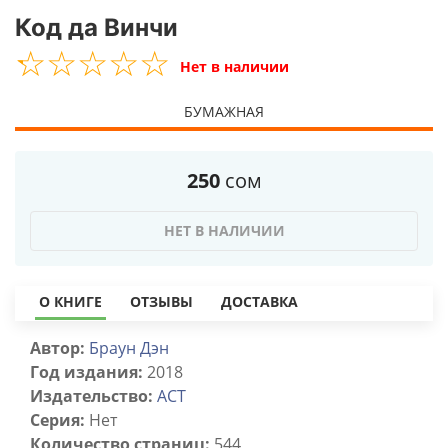
Код да Винчи
☆
★
☆
★
☆
★
☆
★
☆
★
Нет в наличии
БУМАЖНАЯ
250
сом
НЕТ В НАЛИЧИИ
О КНИГЕ
ОТЗЫВЫ
ДОСТАВКА
Автор:
Браун Дэн
Год издания:
2018
Издательство:
ACT
Серия:
Нет
Количество страниц:
544