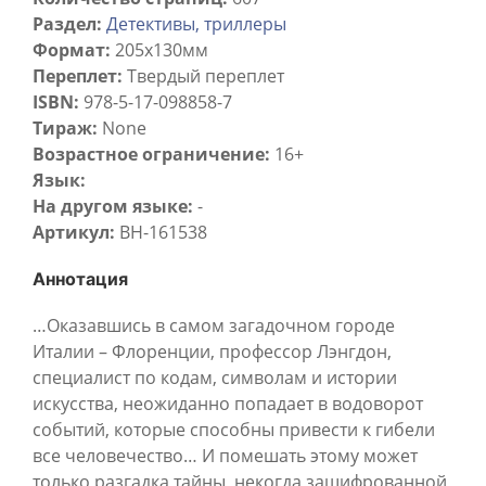
Раздел:
Детективы, триллеры
Формат:
205х130мм
Переплет:
Твердый переплет
ISBN:
978-5-17-098858-7
Тираж:
None
Возрастное ограничение:
16+
Язык:
На другом языке:
-
Артикул:
BH-161538
Аннотация
…Оказавшись в самом загадочном городе
Италии – Флоренции, профессор Лэнгдон,
специалист по кодам, символам и истории
искусства, неожиданно попадает в водоворот
событий, которые способны привести к гибели
все человечество… И помешать этому может
только разгадка тайны, некогда зашифрованной