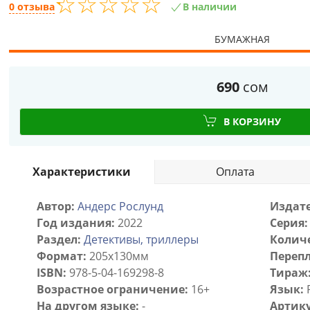
☆
★
☆
★
☆
★
☆
★
☆
★
0 отзыва
В наличии
БУМАЖНАЯ
690
сом
В КОРЗИНУ
Характеристики
Оплата
Автор:
Андерс Рослунд
Издате
Год издания:
2022
Серия:
Раздел:
Детективы, триллеры
Количе
Формат:
205х130мм
Перепл
ISBN:
978-5-04-169298-8
Тираж
Возрастное ограничение:
16+
Язык:
На другом языке:
-
Артику