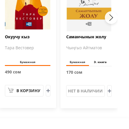
Окуучу кыз
Саманчынын жолу
Тара Вестовер
Чыңгыз Айтматов
Бумажная
Бумажная
Э. книга
490 сом
170 сом
В КОРЗИНУ
НЕТ В НАЛИЧИИ