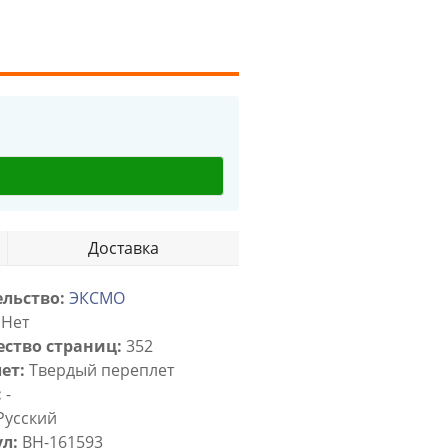
Доставка
льство:
ЭКСМО
Нет
ство страниц:
352
ет:
Твердый переплет
:
-
Русский
л:
BH-161593