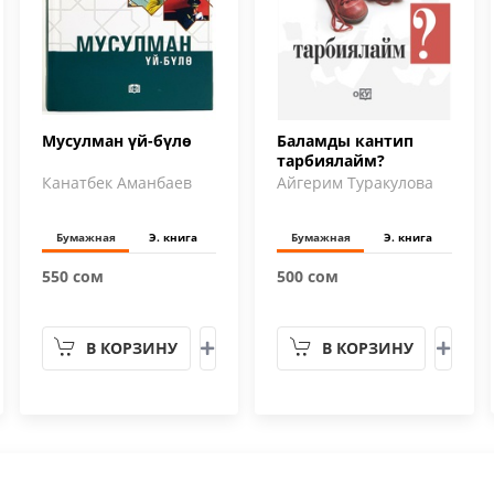
Мусулман үй-бүлө
Баламды кантип
тарбиялайм?
Канатбек Аманбаев
Айгерим Туракулова
Бумажная
Э. книга
Бумажная
Э. книга
550 сом
500 сом
В КОРЗИНУ
В КОРЗИНУ