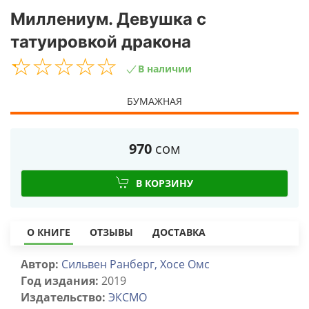
Миллениум. Девушка с
татуировкой дракона
☆
★
☆
★
☆
★
☆
★
☆
★
В наличии
БУМАЖНАЯ
970
сом
В КОРЗИНУ
О КНИГЕ
ОТЗЫВЫ
ДОСТАВКА
Автор:
Сильвен Ранберг, Хосе Омс
Год издания:
2019
Издательство:
ЭКСМО