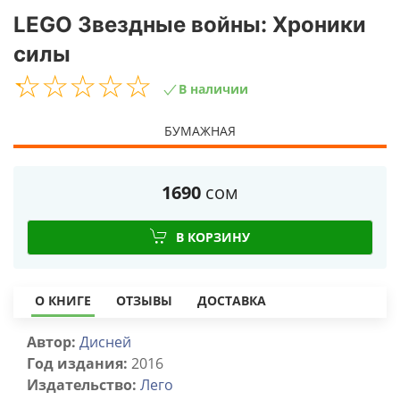
LEGO Звездные войны: Хроники
силы
☆
★
☆
★
☆
★
☆
★
☆
★
В наличии
БУМАЖНАЯ
1690
сом
В КОРЗИНУ
О КНИГЕ
ОТЗЫВЫ
ДОСТАВКА
Автор:
Дисней
Год издания:
2016
Издательство:
Лего