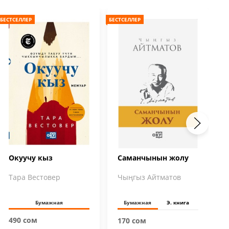
БЕСТСЕЛЛЕР
БЕСТСЕЛЛЕР
БЕС
Окуучу кыз
Саманчынын жолу
Тара Вестовер
Чыңгыз Айтматов
Бумажная
Бумажная
Э. книга
490 сом
170 сом