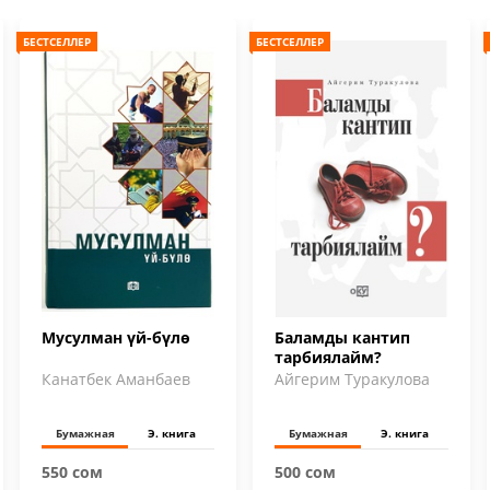
БЕСТСЕЛЛЕР
БЕСТСЕЛЛЕР
Мусулман үй-бүлө
Баламды кантип
тарбиялайм?
Канатбек Аманбаев
Айгерим Туракулова
Бумажная
Э. книга
Бумажная
Э. книга
550 сом
500 сом