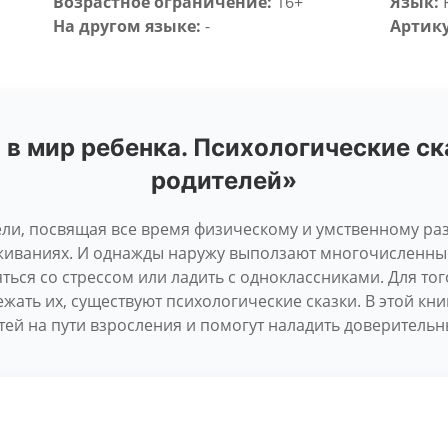
Возрастное ограничение:
16+
Язык:
На другом языке:
-
Артику
 в мир ребенка. Психологические ск
родителей»
тели, посвящая все время физическому и умственному ра
живаниях. И однажды наружу выползают многочисленные
ться со стрессом или ладить с одноклассниками. Для тог
бежать их, существуют психологические сказки. В этой кн
тей на пути взросления и помогут наладить доверительн