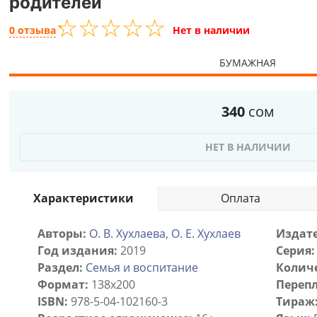
родителей
☆
★
☆
★
☆
★
☆
★
☆
★
0 отзыва
Нет в наличии
БУМАЖНАЯ
340
сом
НЕТ В НАЛИЧИИ
Характеристики
Оплата
Авторы:
О. В. Хухлаева
,
О. Е. Хухлаев
Издате
Год издания:
2019
Серия:
Раздел:
Семья и воспитание
Количе
Формат:
138x200
Перепл
ISBN:
978-5-04-102160-3
Тираж