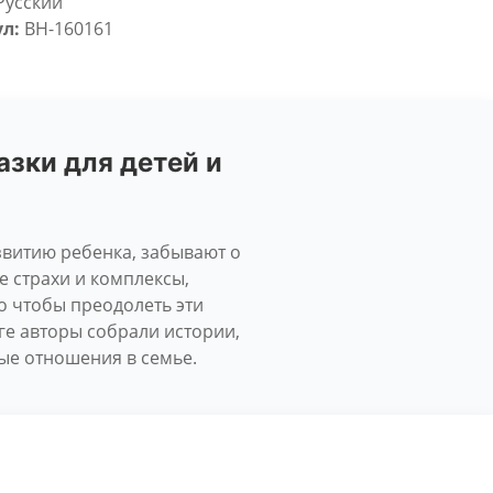
Русский
л:
BH-160161
азки для детей и
звитию ребенка, забывают о
 страхи и комплексы,
о чтобы преодолеть эти
иге авторы собрали истории,
ые отношения в семье.