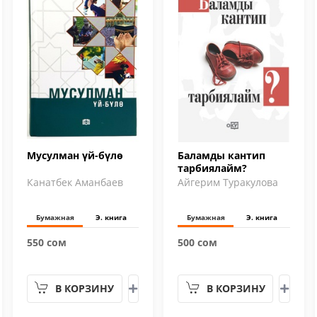
Мусулман үй-бүлө
Баламды кантип
тарбиялайм?
Канатбек Аманбаев
Айгерим Туракулова
Бумажная
Э. книга
Бумажная
Э. книга
550 сом
500 сом
В КОРЗИНУ
В КОРЗИНУ