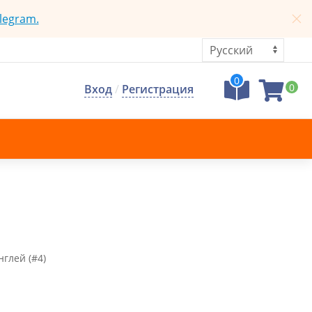
legram.
0
0
Вход
/
Регистрация
глей (#4)