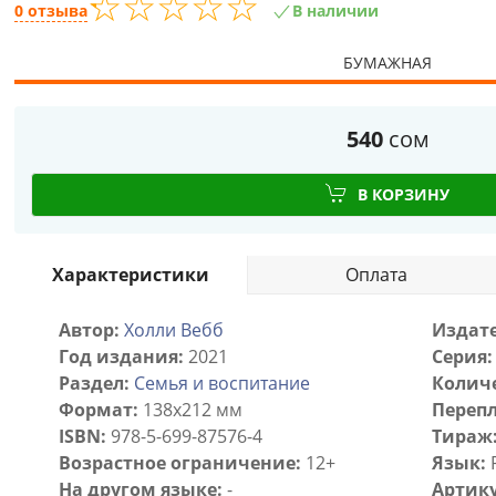
☆
★
☆
★
☆
★
☆
★
☆
★
0 отзыва
В наличии
БУМАЖНАЯ
540
сом
В КОРЗИНУ
Характеристики
Оплата
Автор:
Холли Вебб
Издате
Год издания:
2021
Серия:
Раздел:
Семья и воспитание
Количе
Формат:
138x212 мм
Перепл
ISBN:
978-5-699-87576-4
Тираж
Возрастное ограничение:
12+
Язык:
На другом языке:
-
Артику