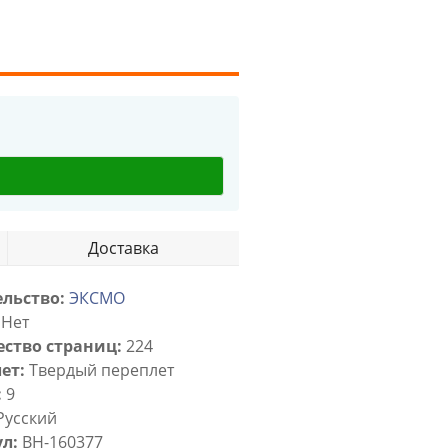
Доставка
льство:
ЭКСМО
Нет
ство страниц:
224
ет:
Твердый переплет
:
9
Русский
л:
BH-160377