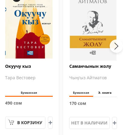
Окуучу кыз
Саманчынын жолу
Тара Вестовер
Чыңгыз Айтматов
Бумажная
Бумажная
Э. книга
490 сом
170 сом
В КОРЗИНУ
НЕТ В НАЛИЧИИ