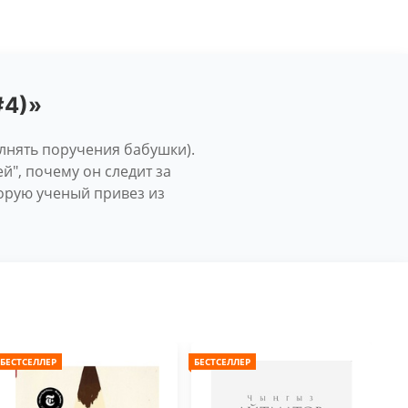
#4)»
олнять поручения бабушки).
й", почему он следит за
орую ученый привез из
БЕСТСЕЛЛЕР
БЕСТСЕЛЛЕР
БЕС