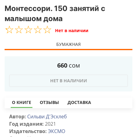
Монтессори. 150 занятий с
малышом дома
☆
★
☆
★
☆
★
☆
★
☆
★
Нет в наличии
БУМАЖНАЯ
660
сом
НЕТ В НАЛИЧИИ
О КНИГЕ
ОТЗЫВЫ
ДОСТАВКА
Автор:
Сильви Д'Эсклеб
Год издания:
2021
Издательство:
ЭКСМО