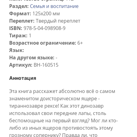
Раздел:
Семья и воспитание
Формат:
125x200 мм
Переплет:
Твердый переплет
ISBN:
978-5-04-098908-9
Тираж:
1
Возрастное ограничение:
6+
Язык:
На другом языке:
-
Артикул:
BH-160515
Аннотация
Эта книга расскажет абсолютно всё о самом
знаменитом доисторическом ящере -
тираннозавре рексе! Как этот динозавр
использовал свои передние лапы, столь
беспомощные на первый взгляд? Мог ли кто-
либо из иных ящеров противостоять этому
грозному сопернику? Правда ли, что