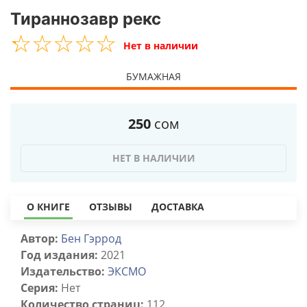
Тираннозавр рекс
☆
★
☆
★
☆
★
☆
★
☆
★
Нет в наличии
БУМАЖНАЯ
250
сом
НЕТ В НАЛИЧИИ
О КНИГЕ
ОТЗЫВЫ
ДОСТАВКА
Автор:
Бен Гэррод
Год издания:
2021
Издательство:
ЭКСМО
Серия:
Нет
Количество страниц:
112