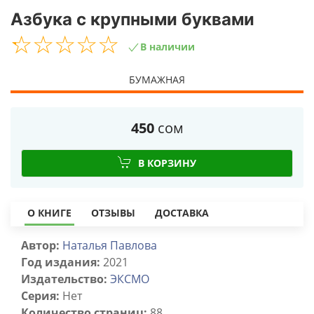
Азбука с крупными буквами
☆
★
☆
★
☆
★
☆
★
☆
★
В наличии
БУМАЖНАЯ
450
сом
В КОРЗИНУ
О КНИГЕ
ОТЗЫВЫ
ДОСТАВКА
Автор:
Наталья Павлова
Год издания:
2021
Издательство:
ЭКСМО
Серия:
Нет
Количество страниц:
88