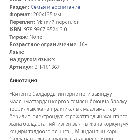
Раздел:
Семья и воспитание
Формат:
200х135 мм
Переплет:
Мягкий переплет
ISBN:
978-9967-9524-3-0
Тираж:
None
Возрастное ограничение:
16+
Язык:
На другом языке:
-
Артикул:
BH-161867
Аннотация
«Китепте балдарды интернеттеги зыяндуу
маалыматтардан коргоо темасы боюнча баалуу
теориялык жана практикалык маалыматтар
берилип, электрондук каражаттардын жаштарга
жана балдарга тийгизген зыяны жана коркунучу
кеңири талдоого алынган, Мындан тышкары,
балдардын жана алардын,ата-энелеринин