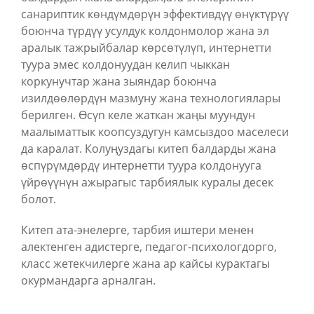
санариптик көндүмдөрүн эффективдүү өнүктүрүү
боюнча түрдүү усулдук колдонмолор жана эл
аралык тажрыйбалар көрсөтүлүп, интернетти
туура эмес колдонуудан келип чыккан
коркунучтар жана зыяндар боюнча
изилдөөлөрдүн мазмуну жана технологиялары
берилген. Өcүn келе жаткан жаңы муундун
маалыматтык коопсуздугун камсыздоо маселеси
да каралат. Колуңуздагы китеп балдарды жана
өспүрүмдөрдү интернетти туура колдонууга
үйрөүүнүн ажырагыс тарбиялык куралы десек
болот.
Китеп ата-энелерге, тарбия иштери менен
алектенген адистерге, педагог-психологдорго,
класс жетекчилерге жана ар кайсы курактагы
окурмандарга арналган.