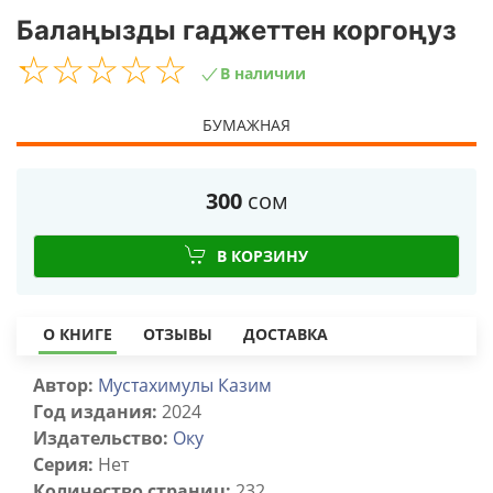
Балаңызды гаджеттен коргоңуз
☆
★
☆
★
☆
★
☆
★
☆
★
В наличии
БУМАЖНАЯ
300
сом
В КОРЗИНУ
О КНИГЕ
ОТЗЫВЫ
ДОСТАВКА
Автор:
Мустахимулы Казим
Год издания:
2024
Издательство:
Оку
Серия:
Нет
Количество страниц:
232