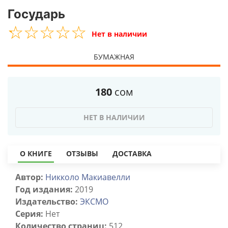
Государь
☆
★
☆
★
☆
★
☆
★
☆
★
Нет в наличии
БУМАЖНАЯ
180
сом
НЕТ В НАЛИЧИИ
О КНИГЕ
ОТЗЫВЫ
ДОСТАВКА
Автор:
Никколо Макиавелли
Год издания:
2019
Издательство:
ЭКСМО
Серия:
Нет
Количество страниц:
512