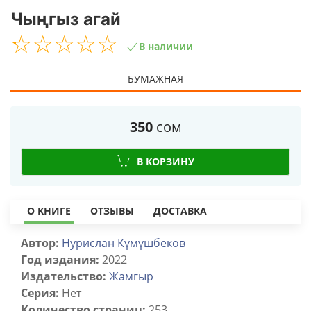
Чыңгыз агай
☆
★
☆
★
☆
★
☆
★
☆
★
В наличии
БУМАЖНАЯ
350
сом
В КОРЗИНУ
О КНИГЕ
ОТЗЫВЫ
ДОСТАВКА
Автор:
Нурислан Күмүшбеков
Год издания:
2022
Издательство:
Жамгыр
Серия:
Нет
Количество страниц:
253