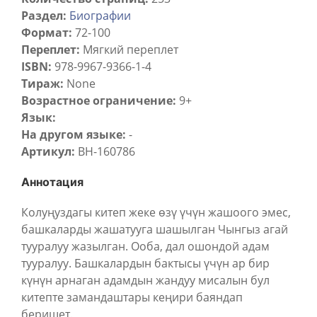
Раздел:
Биографии
Формат:
72-100
Переплет:
Мягкий переплет
ISBN:
978-9967-9366-1-4
Тираж:
None
Возрастное ограничение:
9+
Язык:
На другом языке:
-
Артикул:
BH-160786
Аннотация
Колуңуздагы китеп жеке өзү үчүн жашоого эмес,
башкаларды жашатууга шашылган Чынгыз агай
тууралуу жазылган. Ооба, дал ошондой адам
тууралуу. Башкалардын бактысы үчүн ар бир
күнүн арнаган адамдын жандуу мисалын бул
китепте замандаштары кеңири баяндап
беришет.