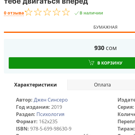
тебе двигаться вперед
☆
★
☆
★
☆
★
☆
★
☆
★
0 отзыва
В наличии
БУМАЖНАЯ
930
сом
В КОРЗИНУ
Характеристики
Оплата
Автор:
Джен Синсеро
Издате
Год издания:
2019
Серия:
Раздел:
Психология
Количе
Формат:
162x235
Перепл
ISBN:
978-5-699-98630-9
Тираж