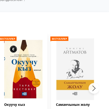
БЕСТСЕЛЛЕР
БЕСТСЕЛЛЕР
БЕС
Окуучу кыз
Саманчынын жолу