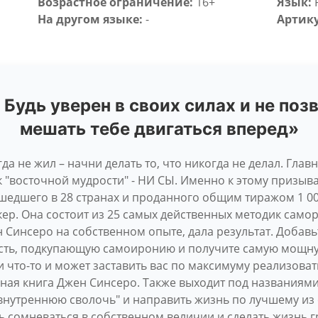
Возрастное ограничение:
16+
Язык:
На другом языке:
-
Артику
 Будь уверен в своих силах и не по
мешать тебе двигаться вперед»
гда не жил – начни делать то, что никогда не делал. Гла
 "восточной мудрости" - НИ СЫ. Именно к этому призыв
шедшего в 28 странах и проданного общим тиражом 1 00
ер. Она состоит из 25 самых действенных методик самор
Синсеро на собственном опыте, дала результат. Добав
ть, подкупающую самоиронию и получите самую мощну
что-то и может заставить вас по максимуму реализовать
вная книга Джен Синсеро. Также выходит под названиями
внутреннюю сволочь" и направить жизнь по лучшему из 
ь сомневаться в собственном величии и сделать жизнь 