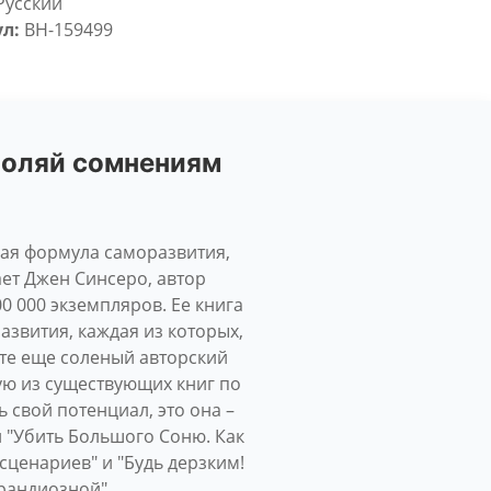
Русский
л:
BH-159499
зволяй сомнениям
вная формула саморазвития,
ает Джен Синсеро, автор
0 000 экземпляров. Ее книга
азвития, каждая из которых,
ьте еще соленый авторский
ю из существующих книг по
 свой потенциал, это она –
 "Убить Большого Соню. Как
сценариев" и "Будь дерзким!
грандиозной".