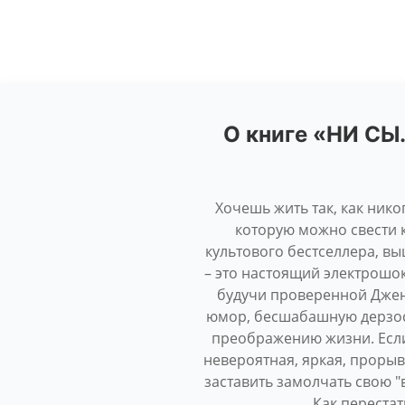
О книге «НИ СЫ.
Хочешь жить так, как нико
которую можно свести к
культового бестселлера, вы
– это настоящий электрошок
будучи проверенной Джен 
юмор, бесшабашную дерзос
преображению жизни. Если 
невероятная, яркая, проры
заставить замолчать свою "
Как перестат