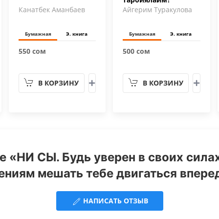
Канатбек Аманбаев
Айгерим Туракулова
Бумажная
Э. книга
Бумажная
Э. книга
550 сом
500 сом
В КОРЗИНУ
В КОРЗИНУ
е «НИ СЫ. Будь уверен в своих силах
ениям мешать тебе двигаться вперед
НАПИСАТЬ ОТЗЫВ