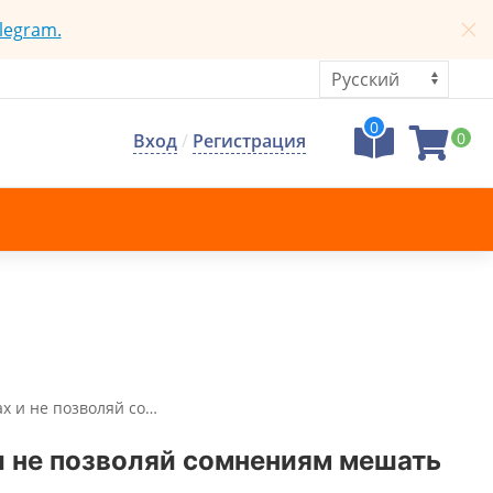
legram.
0
0
Вход
/
Регистрация
ах и не позволяй со…
 и не позволяй сомнениям мешать