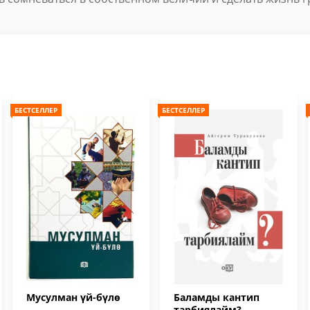
БЕСТСЕЛЛЕР
БЕСТСЕЛЛЕР
Мусулман үй-бүлө
Баламды кантип
тарбиялайм?