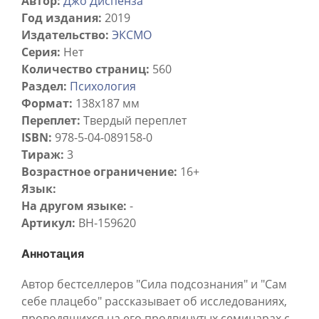
Автор:
Джо Диспенза
Год издания:
2019
Издательство:
ЭКСМО
Серия:
Нет
Количество страниц:
560
Раздел:
Психология
Формат:
138x187 мм
Переплет:
Твердый переплет
ISBN:
978-5-04-089158-0
Тираж:
3
Возрастное ограничение:
16+
Язык:
На другом языке:
-
Артикул:
BH-159620
Аннотация
Автор бестселлеров "Сила подсознания" и "Сам
себе плацебо" рассказывает об исследованиях,
проводящихся на его продвинутых семинарах с